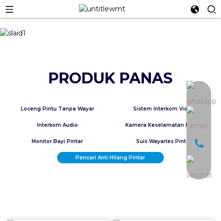
PRODUK PANAS
an
Loceng Pintu Tanpa Wayar
Sistem Interkom Video
Interkom Audio
Kamera Keselamatan Pintar
Monitor Bayi Pintar
Suis Wayarles Pintar
Pencari Anti Hilang Pintar
Bel Pintu Video WIFI Pintar Tuya Berkuasa Bateri
2 Interkom Audio Pintar Tuya Berwayar
Kamera Dalaman PTZ Smart Tuya
Monitor Bayi Pintar (Wi-Fi 3MP Dalaman PTZ C...
Suis Wayarles Kinetik 1 Geng
Loceng Pintu Wayarles Bateri Dengan Loceng Pemalam