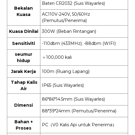
Bateri CR2032
(Suis Wayarles)
Bekalan
AC110V-240V, 50/60Hz
Kuasa
(Pemutus/Penerima)
Kuasa Dinilai
300W (Beban Rintangan)
Sensitiviti
-110dbm (433MHz); -88dbm (WIFI)
seumur
＞
100,000 kali
hidup
Jarak Kerja
100m (Ruang Lapang)
Tahap Kalis
IP65 (Suis Wayarles)
Air
86*86*14.5mm (Suis Wayarles)
Dimensi
88*39*24mm (Pemutus/Penerima)
Bahan +
PC
（
V0 Kalis Api untuk Penerima
）
Proses