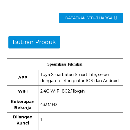
DAPATKAN SEBUT HARGA
Butiran Produk
Spesifikasi Teknikal
Tuya Smart atau Smart Life, serasi
APP
dengan telefon pintar IOS dan Android
WIFI
2.4G WIFI 802.11b/g/n
Kekerapan
433MHz
Bekerja
Bilangan
1
Kunci