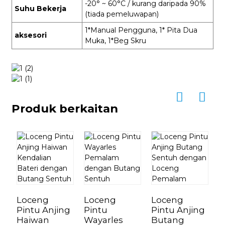
-20° ~ 60°C / kurang daripada 90%
Suhu Bekerja
(tiada pemeluwapan)
1*Manual Pengguna, 1* Pita Dua
aksesori
Muka, 1*Beg Skru
Produk berkaitan
Loceng
Loceng
Loceng
L
Pintu Anjing
Pintu
Pintu Anjing
P
Haiwan
Wayarles
Butang
D