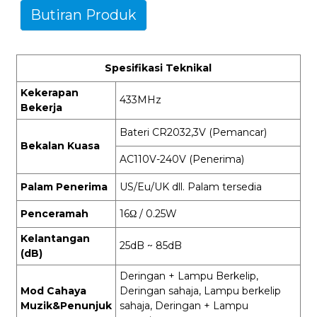
Butiran Produk
Spesifikasi Teknikal
Kekerapan
433MHz
Bekerja
Bateri CR2032,3V (Pemancar)
Bekalan Kuasa
AC110V-240V (Penerima)
Palam Penerima
US/Eu/UK dll. Palam tersedia
Penceramah
16Ω / 0.25W
Kelantangan
25dB ~ 85dB
(dB)
Deringan + Lampu Berkelip,
Mod Cahaya
Deringan sahaja, Lampu berkelip
Muzik&Penunjuk
sahaja, Deringan + Lampu