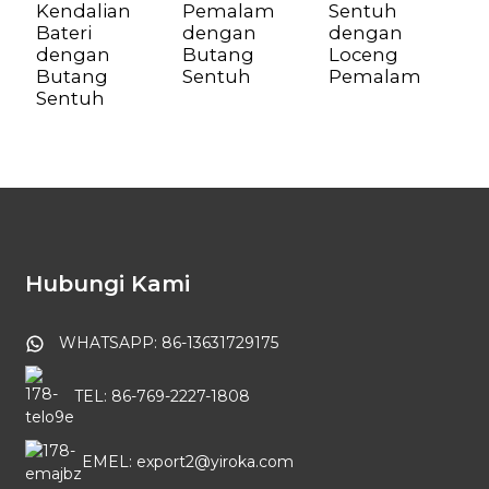
Kendalian
Pemalam
Sentuh
T
Bateri
dengan
dengan
B
dengan
Butang
Loceng
d
Butang
Sentuh
Pemalam
m
Sentuh
Hubungi Kami
WHATSAPP: 86-13631729175
TEL: 86-769-2227-1808
EMEL: export2@yiroka.com