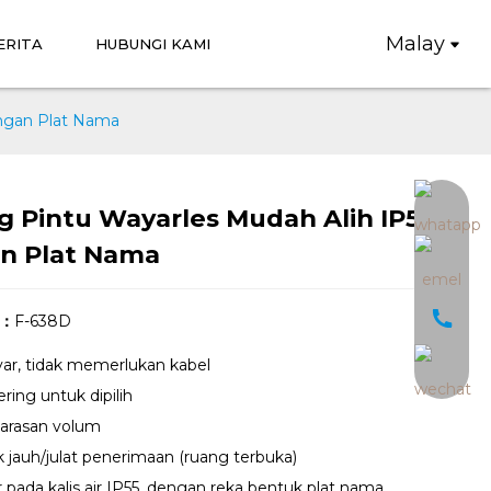
Malay
ERITA
HUBUNGI KAMI
engan Plat Nama
 Pintu Wayarles Mudah Alih IP55
Loading...
Loading...
n Plat Nama
l：
F-638D
ar, tidak memerlukan kabel
ring untuk dipilih
larasan volum
k jauh/julat penerimaan (ruang terbuka)
pada kalis air IP55, dengan reka bentuk plat nama