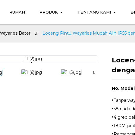
RUMAH
PRODUK
TENTANG KAMI
B
ayarles Bateri
Loceng Pintu Wayarles Mudah Alih IP55 d
Loceng
Loading...
Loading...
denga
No. Mode
·
Tanpa way
·
58 nada de
·
4 gred pe
·
180M jara
·
Pemancar 