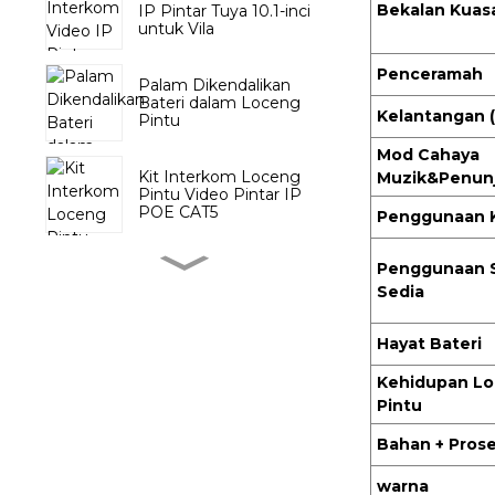
Bekalan Kuas
IP Pintar Tuya 10.1-inci
untuk Vila
Penceramah
Palam Dikendalikan
Bateri dalam Loceng
Kelantangan 
Pintu
Mod Cahaya
Kit Interkom Loceng
Muzik&Penun
Pintu Video Pintar IP
POE CAT5
Penggunaan 
Penggunaan 
Loceng Pintu Tanpa
Wayar dengan Butang
Sedia
Tekan Bateri
Hayat Bateri
Sistem Telefon Pintu
Video Tuya dengan
Kehidupan L
Skrin Sentuh 10.1 inci
Pintu
Bahan + Pros
Kamera Dalaman PTZ
Smart Tuya
warna