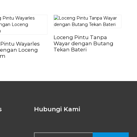
Loceng Pintu Tanpa
Wayar dengan Butang
Pintu Wayarles
Loc
Tekan Bateri
dengan Loceng
But
am
Lo
s
Hubungi Kami