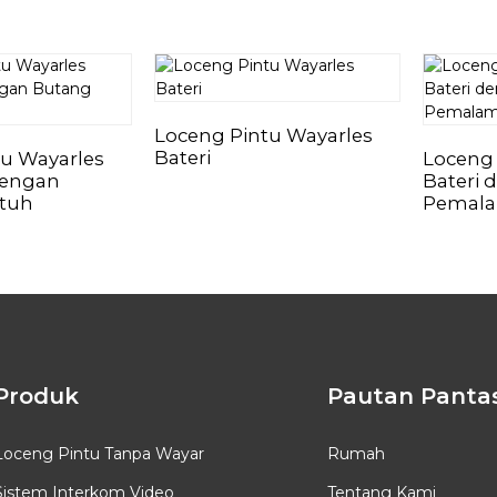
Loceng Pintu Wayarles
Bateri
tu Wayarles
Loceng 
engan
Bateri 
tuh
Pemal
Produk
Pautan Panta
Loceng Pintu Tanpa Wayar
Rumah
Sistem Interkom Video
Tentang Kami