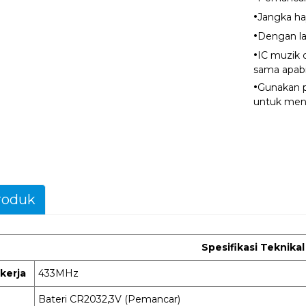
·
Jangka ha
·
Dengan la
·
IC muzik 
sama apabi
·
Gunakan p
untuk men
roduk
Spesifikasi Teknikal
kerja
433MHz
Bateri CR2032,3V (Pemancar)