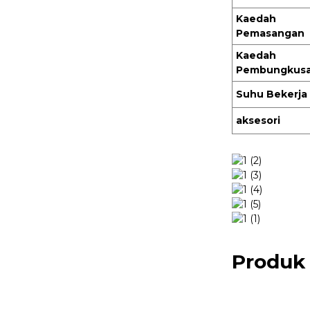
Kaedah
Pemasangan
Loceng Pintu Wayarles
Bateri
Kaedah
Pembungkus
Suhu Bekerja
aksesori
Produk 