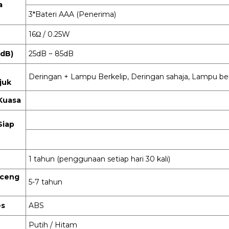
a
3*Bateri AAA (Penerima)
16Ω / 0.25W
(dB)
25dB ~ 85dB
Deringan + Lampu Berkelip, Deringan sahaja, Lampu be
juk
Kuasa
Siap
1 tahun (penggunaan setiap hari 30 kali)
oceng
5-7 tahun
es
ABS
Putih / Hitam