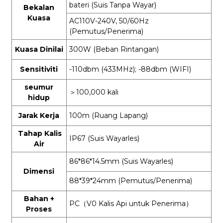
bateri (Suis Tanpa Wayar)
Bekalan
Kuasa
AC110V-240V, 50/60Hz
(Pemutus/Penerima)
Kuasa Dinilai
300W (Beban Rintangan)
Sensitiviti
-110dbm (433MHz); -88dbm (WIFI)
seumur
＞
100,000 kali
hidup
Jarak Kerja
100m (Ruang Lapang)
Tahap Kalis
IP67 (Suis Wayarles)
Air
86*86*14.5mm (Suis Wayarles)
Dimensi
88*39*24mm (Pemutus/Penerima)
Bahan +
PC
（
V0 Kalis Api untuk Penerima
）
Proses