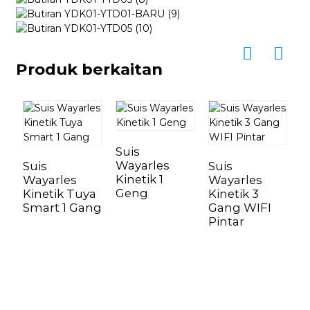
Produk berkaitan
Suis
Wayarles
Suis
Suis
Kinetik 1
Wayarles
Wayarles
Geng
Kinetik Tuya
Kinetik 3
S
Smart 1 Gang
Gang WIFI
W
Pintar
T
K
d
K