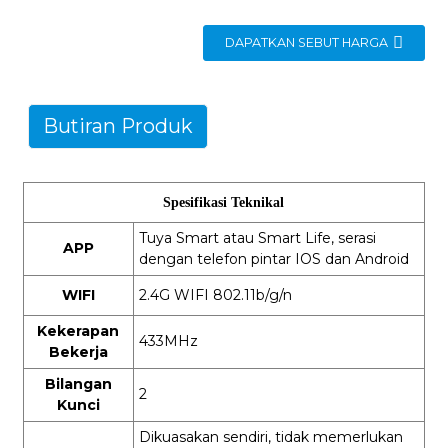
DAPATKAN SEBUT HARGA
Butiran Produk
Spesifikasi Teknikal
Tuya Smart atau Smart Life, serasi
APP
dengan telefon pintar IOS dan Android
WIFI
2.4G WIFI 802.11b/g/n
Kekerapan
433MHz
Bekerja
Bilangan
2
Kunci
Dikuasakan sendiri, tidak memerlukan