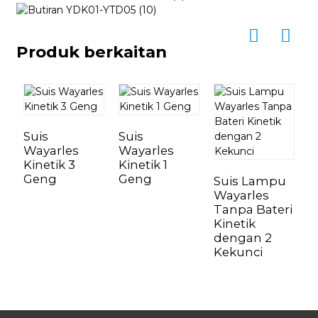
Produk berkaitan
Suis
Suis
Wayarles
Wayarles
S
Kinetik 3
Kinetik 1
W
Geng
Geng
K
Suis Lampu
S
Wayarles
Tanpa Bateri
Kinetik
dengan 2
Kekunci