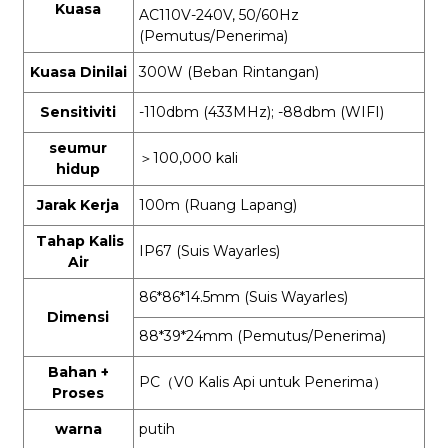
Kuasa
AC110V-240V, 50/60Hz
(Pemutus/Penerima)
Kuasa Dinilai
300W (Beban Rintangan)
Sensitiviti
-110dbm (433MHz); -88dbm (WIFI)
seumur
＞
100,000 kali
hidup
Jarak Kerja
100m (Ruang Lapang)
Tahap Kalis
IP67 (Suis Wayarles)
Air
86*86*14.5mm (Suis Wayarles)
Dimensi
88*39*24mm (Pemutus/Penerima)
Bahan +
PC
（
V0 Kalis Api untuk Penerima
）
Proses
warna
putih