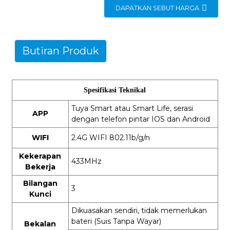
DAPATKAN SEBUT HARGA
Butiran Produk
Spesifikasi Teknikal
Tuya Smart atau Smart Life, serasi
APP
dengan telefon pintar IOS dan Android
WIFI
2.4G WIFI 802.11b/g/n
Kekerapan
433MHz
Bekerja
Bilangan
3
Kunci
Dikuasakan sendiri, tidak memerlukan
bateri (Suis Tanpa Wayar)
Bekalan