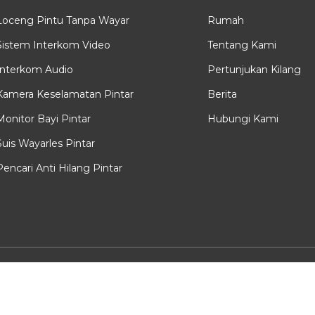
Loceng Pintu Tanpa Wayar
Rumah
Sistem Interkom Video
Tentang Kami
Interkom Audio
Pertunjukan Kilang
Kamera Keselamatan Pintar
Berita
Monitor Bayi Pintar
Hubungi Kami
Suis Wayarles Pintar
Pencari Anti Hilang Pintar
ipta @ 2025 Shenzhen Yiroka Electronic Co., Ltd. Hak cipta terpel