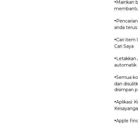
·
Mainkan b
membantu 
·
Pencaria
anda terus
·
Cari item
Cari Saya
·
Letakkan 
automatik 
·
Semua kom
dan disulit
disimpan p
·
Aplikasi:
Kesayangan
·
Apple Fin