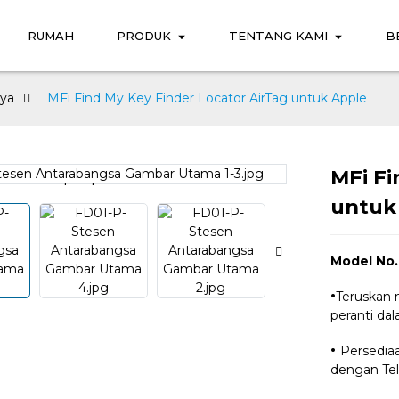
RUMAH
PRODUK
TENTANG KAMI
B
aya
MFi Find My Key Finder Locator AirTag untuk Apple
MFi Fi
Loading...
Loading...
untuk
Model No.
·
Teruskan 
peranti dal
·
Persedia
dengan Tel