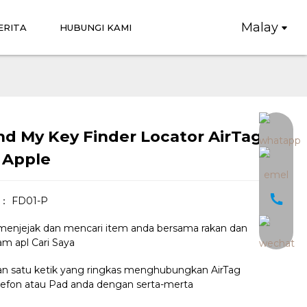
Malay
ERITA
HUBUNGI KAMI
nd My Key Finder Locator AirTag
Loading...
Loading...
 Apple
： FD01-P
menjejak dan mencari item anda bersama rakan dan
am apl Cari Saya
an satu ketik yang ringkas menghubungkan AirTag
efon atau Pad anda dengan serta-merta