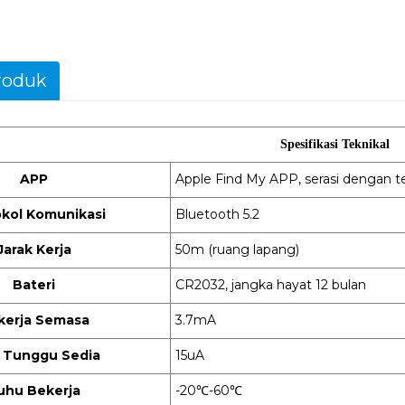
roduk
Spesifikasi Teknikal
APP
Apple Find My APP, serasi dengan te
okol Komunikasi
Bluetooth 5.2
Jarak Kerja
50m (ruang lapang)
Bateri
CR2032, jangka hayat 12 bulan
kerja Semasa
3.7mA
 Tunggu Sedia
15uA
uhu Bekerja
-20
℃
-60
℃