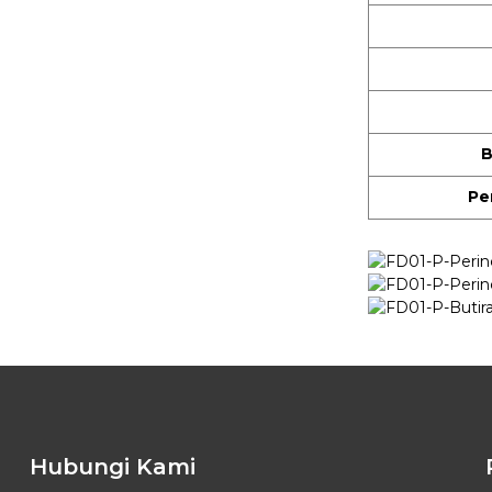
Loceng Pintu Wayarles
Bateri
B
Pe
Hubungi Kami