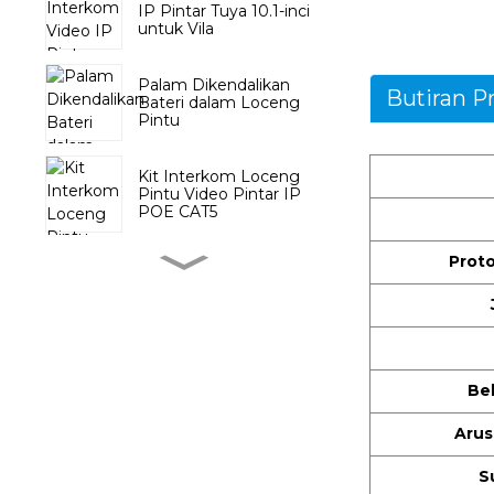
IP Pintar Tuya 10.1-inci
untuk Vila
Palam Dikendalikan
Butiran P
Bateri dalam Loceng
Pintu
Kit Interkom Loceng
Pintu Video Pintar IP
POE CAT5
Prot
Loceng Pintu Tanpa
Wayar dengan Butang
Tekan Bateri
Sistem Telefon Pintu
Video Tuya dengan
Be
Skrin Sentuh 10.1 inci
Arus
Kamera Dalaman PTZ
S
Smart Tuya