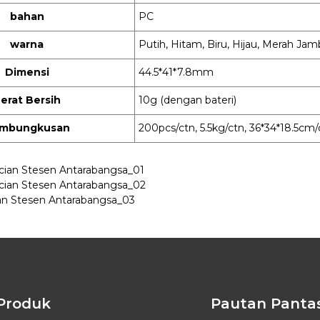
bahan
PC
warna
Putih, Hitam, Biru, Hijau, Merah Ja
Dimensi
44.5*41*7.8mm
erat Bersih
10g (dengan bateri)
mbungkusan
200pcs/ctn, 5.5kg/ctn, 36*34*18.5cm/
Produk
Pautan Panta