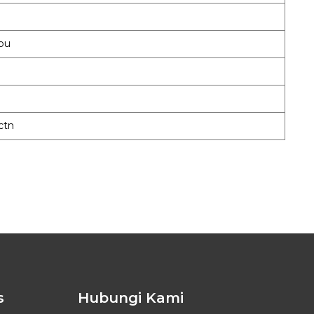
mbu
ctn
s
Hubungi Kami