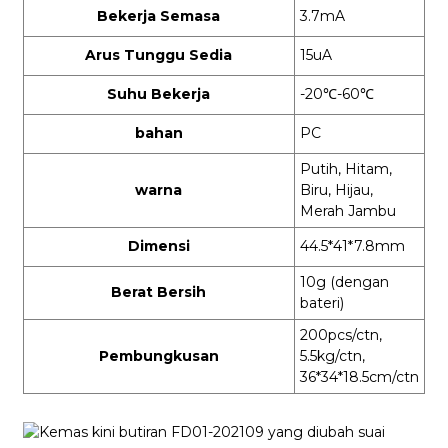
Bekerja Semasa
3.7mA
Arus Tunggu Sedia
15uA
Suhu Bekerja
-20
℃
-60
℃
bahan
PC
Putih, Hitam,
warna
Biru, Hijau,
Merah Jambu
Dimensi
44.5*41*7.8mm
10g (dengan
Berat Bersih
bateri)
200pcs/ctn,
Pembungkusan
5.5kg/ctn,
36*34*18.5cm/ctn