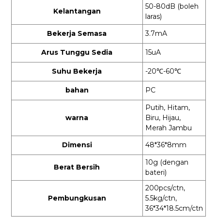
50-80dB (boleh
Kelantangan
laras)
Bekerja Semasa
3.7mA
Arus Tunggu Sedia
15uA
Suhu Bekerja
-20
℃
-60
℃
bahan
PC
Putih, Hitam,
warna
Biru, Hijau,
Merah Jambu
Dimensi
48*36*8mm
10g (dengan
Berat Bersih
bateri)
200pcs/ctn,
Pembungkusan
5.5kg/ctn,
36*34*18.5cm/ctn