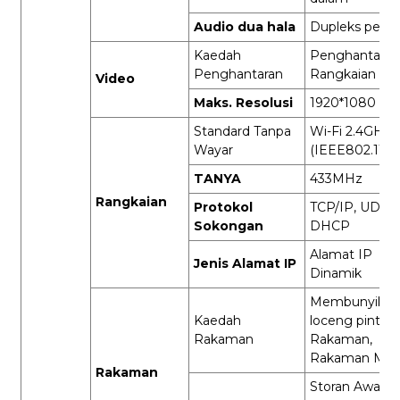
Audio dua hala
Dupleks penu
Kaedah
Penghantaran
Penghantaran
Rangkaian Dig
Video
Maks. Resolusi
1920*1080
Standard Tanpa
Wi-Fi 2.4GHz
Wayar
(IEEE802.11b/
TANYA
433MHz
Rangkaian
Protokol
TCP/IP, UDP/I
Sokongan
DHCP
Alamat IP
Jenis Alamat IP
Dinamik
Membunyikan
Kaedah
loceng pintu
Rakaman
Rakaman,
Rakaman Man
Rakaman
Storan Awan, 