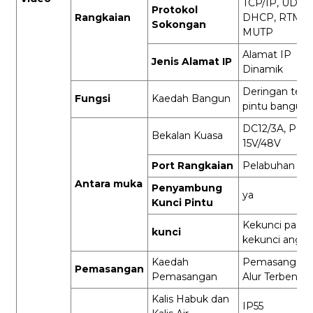
TCP/IP, UDP/I
Protokol
Rangkaian
DHCP, RTMP,
Sokongan
MUTP
Alamat IP
Jenis Alamat IP
Dinamik
Deringan tele
Fungsi
Kaedah Bangun
pintu bangun
DC12/3A, POE
Bekalan Kuasa
15V/48V
Port Rangkaian
Pelabuhan RJ
Antara muka
Penyambung
ya
Kunci Pintu
Kekunci pad
kunci
kekunci angka
Kaedah
Pemasangan
Pemasangan
Pemasangan
Alur Terbena
Kalis Habuk dan
IP55