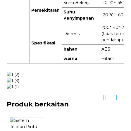
Suhu Bekerja
-10 ℃ ~ 45 ℃
Persekitaran
Suhu
-20 ℃ ~ 60 ℃
Penyimpanan
200*140*17m
Dimensi
(tidak termas
pendakap)
Spesifikasi
bahan
ABS
warna
Hitam
Produk berkaitan