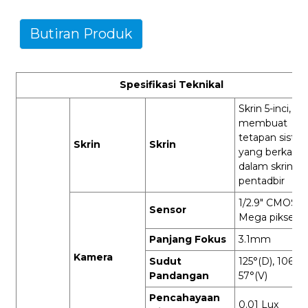
Butiran Produk
Spesifikasi Teknikal
Skrin 5-inci, bo
membuat
tetapan siste
Skrin
Skrin
yang berkaita
dalam skrin ol
pentadbir
1/2.9" CMOS, 2
Sensor
Mega piksel
Panjang Fokus
3.1mm
Kamera
Sudut
125°(D), 106°(H
Pandangan
57°(V)
Pencahayaan
0.01 Lux