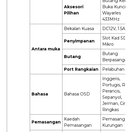
Butang Keluar
Aksesori
Buka Kunci
Pilihan
Wayarles
433MHz
Bekalan Kuasa
DC12V, 1.5A (±
Slot Kad SD
Penyimpanan
Mikro
Antara muka
Butang
Butang
Berpasangan
Port Rangkaian
Pelabuhan RJ
Inggeris,
Portugis, Rusi
Perancis,
Bahasa
Bahasa OSD
Sepanyol,
Jerman, Cina
Ringkas
Kaedah
Pemasangan
Pemasangan
Pemasangan
Kurungan