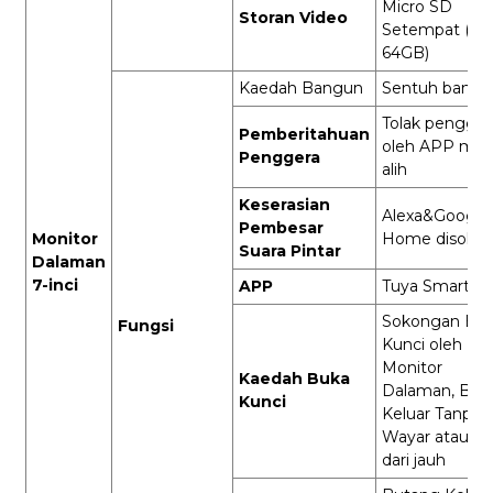
Micro SD
Storan Video
Setempat (Ma
64GB)
Kaedah Bangun
Sentuh bangu
Tolak pengger
Pemberitahuan
oleh APP mu
Penggera
alih
Keserasian
Alexa&Google
Pembesar
Monitor
Home disoko
Suara Pintar
Dalaman
7-inci
APP
Tuya Smart
Sokongan Bu
Fungsi
Kunci oleh
Monitor
Kaedah Buka
Dalaman, But
Kunci
Keluar Tanpa
Wayar atau A
dari jauh