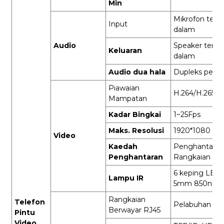
Min
Mikrofon terbi
Input
dalam
Audio
Speaker terbi
Keluaran
dalam
Audio dua hala
Dupleks penu
Piawaian
H.264/H.265
Mampatan
Kadar Bingkai
1~25Fps
Maks. Resolusi
1920*1080
Video
Kaedah
Penghantaran
Penghantaran
Rangkaian Dig
6 keping LED
Lampu IR
5mm 850nm
Rangkaian
Telefon
Pelabuhan RJ
Berwayar RJ45
Pintu
Video