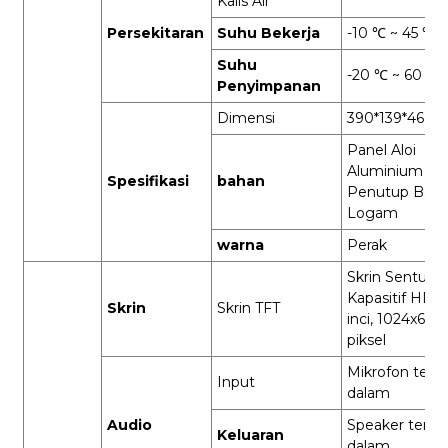
Kalis Air
Persekitaran
Suhu Bekerja
-10 ℃ ~ 45 ℃
Suhu
-20 ℃ ~ 60 ℃
Penyimpanan
Dimensi
390*139*46.5
Panel Aloi
Aluminium +
Spesifikasi
bahan
Penutup Baw
Logam
warna
Perak
Skrin Sentuh
Kapasitif HD 7
Skrin
Skrin TFT
inci, 1024x600
piksel
Mikrofon terbi
Input
dalam
Audio
Speaker terbi
Keluaran
dalam