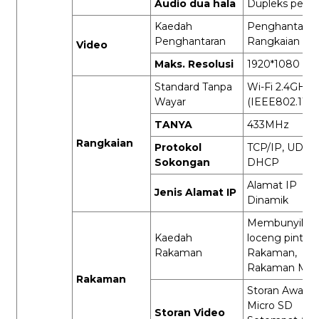
Audio dua hala
Dupleks penu
Kaedah
Penghantaran
Penghantaran
Rangkaian Dig
Video
Maks. Resolusi
1920*1080
Standard Tanpa
Wi-Fi 2.4GHz
Wayar
(IEEE802.11b/
TANYA
433MHz
Rangkaian
Protokol
TCP/IP, UDP/I
Sokongan
DHCP
Alamat IP
Jenis Alamat IP
Dinamik
Membunyikan
Kaedah
loceng pintu
Rakaman
Rakaman,
Rakaman Man
Rakaman
Storan Awan, 
Micro SD
Storan Video