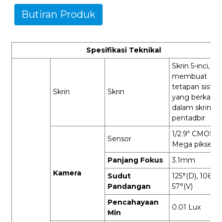
Butiran Produk
Spesifikasi Teknikal
Skrin 5-inci, bo
membuat
tetapan siste
Skrin
Skrin
yang berkaita
dalam skrin ol
pentadbir
1/2.9" CMOS, 2
Sensor
Mega piksel
Panjang Fokus
3.1mm
Kamera
Sudut
125°(D), 106°(H
Pandangan
57°(V)
Pencahayaan
0.01 Lux
Min