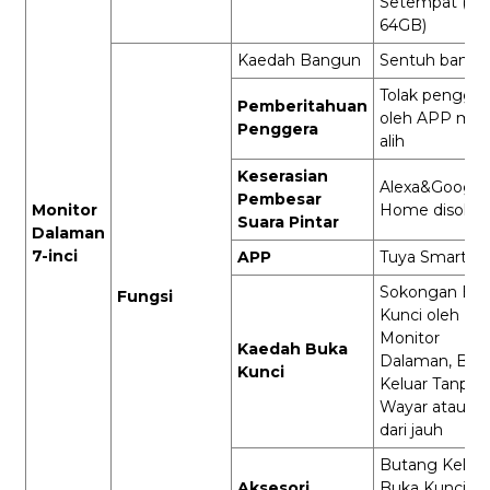
Setempat (Ma
64GB)
Kaedah Bangun
Sentuh bangu
Tolak pengger
Pemberitahuan
oleh APP mu
Penggera
alih
Keserasian
Alexa&Google
Pembesar
Monitor
Home disoko
Suara Pintar
Dalaman
7-inci
APP
Tuya Smart
Sokongan Bu
Fungsi
Kunci oleh
Monitor
Kaedah Buka
Dalaman, But
Kunci
Keluar Tanpa
Wayar atau A
dari jauh
Butang Keluar
Aksesori
Buka Kunci