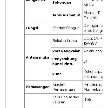
Sokongan
MUTP
Alamat IP
Jenis Alamat IP
Dinamik
Deringan tele
Fungsi
Kaedah Bangun
pintu bangun
DC12/3A, POE
Bekalan Kuasa
15V/48V
Port Rangkaian
Pelabuhan RJ
Antara muka
Penyambung
ya
Kunci Pintu
Kekunci pad
kunci
kekunci angka
Kaedah
Pemasangan
Pemasangan
Pemasangan
Alur Terbena
Kalis Habuk dan
IP55
Kalis Air