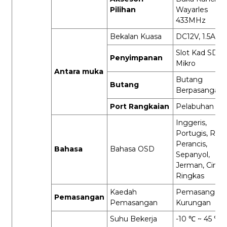
Pilihan
Wayarles
433MHz
Bekalan Kuasa
DC12V, 1.5A (±
Slot Kad SD
Penyimpanan
Mikro
Antara muka
Butang
Butang
Berpasangan
Port Rangkaian
Pelabuhan RJ
Inggeris,
Portugis, Rusi
Perancis,
Bahasa
Bahasa OSD
Sepanyol,
Jerman, Cina
Ringkas
Kaedah
Pemasangan
Pemasangan
Pemasangan
Kurungan
Suhu Bekerja
-10 ℃ ~ 45 ℃