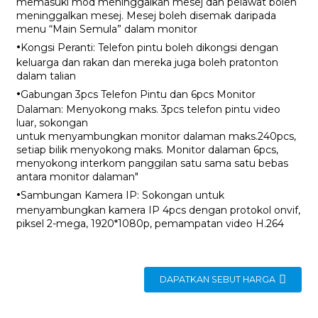
memasuki mod meninggalkan mesej dan pelawat boleh
meninggalkan mesej. Mesej boleh disemak daripada
menu “Main Semula” dalam monitor
·
Kongsi Peranti: Telefon pintu boleh dikongsi dengan
keluarga dan rakan dan mereka juga boleh pratonton
dalam talian
·
Gabungan 3pcs Telefon Pintu dan 6pcs Monitor
Dalaman: Menyokong maks. 3pcs telefon pintu video
luar, sokongan
untuk menyambungkan monitor dalaman maks.240pcs,
setiap bilik menyokong maks. Monitor dalaman 6pcs,
menyokong interkom panggilan satu sama satu bebas
antara monitor dalaman"
·
Sambungan Kamera IP: Sokongan untuk
menyambungkan kamera IP 4pcs dengan protokol onvif,
piksel 2-mega, 1920*1080p, pemampatan video H.264
DAPATKAN SEBUT HARGA