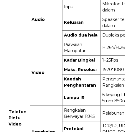
Mikrofon terbi
Input
dalam
Audio
Speaker terbi
Keluaran
dalam
Audio dua hala
Dupleks penu
Piawaian
H.264/H.265
Mampatan
Kadar Bingkai
1~25Fps
Maks. Resolusi
1920*1080
Video
Kaedah
Penghantaran
Penghantaran
Rangkaian Dig
6 keping LED
Lampu IR
5mm 850nm
Rangkaian
Telefon
Pelabuhan RJ
Berwayar RJ45
Pintu
Video
TCP/IP, UDP/I
Protokol
Rangkaian
DHCP, RTMP,