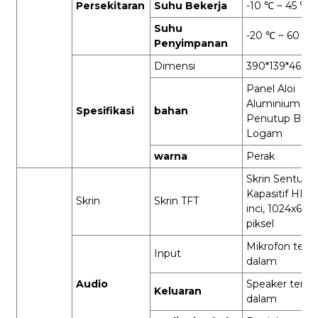
Persekitaran
Suhu Bekerja
-10 ℃ ~ 45 ℃
Suhu
-20 ℃ ~ 60 ℃
Penyimpanan
Dimensi
390*139*46.5
Panel Aloi
Aluminium +
Spesifikasi
bahan
Penutup Baw
Logam
warna
Perak
Skrin Sentuh
Kapasitif HD 1
Skrin
Skrin TFT
inci, 1024x600
piksel
Mikrofon terbi
Input
dalam
Audio
Speaker terbi
Keluaran
dalam