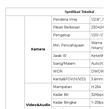
Spesifikasi Teknikal
Penderia Imej
1/2.8'', 3
Piksel Berkesan
2304(H) x 
Pengatup
1/20~1/10
Warna 0.1
Min. Pencahayaan
Hitam/Put
Kamera
Jarak IR
Keterliha
Siang/Malam
Auto(ICR
WDR
DWDR
Kanta&FOV(H/V/D)
3.6mm@F2
Mampatan
H.264
Kadar Bit
32Kbps~2
Kadar Bingkai
1~25fps
Video&Audio