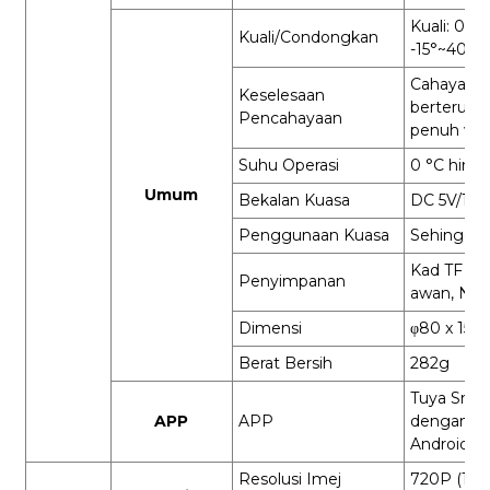
Kuali: 0°~
Kuali/Condongkan
-15°~40°
Cahaya
Keselesaan
berterusan
Pencahayaan
penuh wa
Suhu Operasi
0 °C hing
Umum
Bekalan Kuasa
DC 5V/1A
Penggunaan Kuasa
Sehingga
Kad TF (S
Penyimpanan
awan, NV
Dimensi
φ80 x 15
Berat Bersih
282g
Tuya Smart
APP
APP
dengan te
Android
Resolusi Imej
720P (128