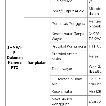
Dual Stream
ya
Mikrofon/
Input/Output Audio
dalam
Pengesan
Pencetus Penggera
pintar/bu
Keselamatan Tanpa
64/128-b
Wayar
PSK/WPA
Protokol Komunikasi
HTTP, DHC
3MP Wi-
Fi
Protokol Antara
Persendiri
Dalaman
Muka
Kamera
Rangkaian
Wi-Fi 2.4G
PTZ
Tanpa wayar
IEEE802.1
OS Telefon Mudah
iOS 9 atau
Alih
atau lebih
Keselamatan
AES128
Maks. Akses
5/Jan/00
Pengguna