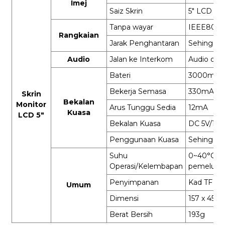
Imej
Saiz Skrin
5″ LCD
Tanpa wayar
IEEE802.1
Rangkaian
Jarak Penghantaran
Sehingga
Audio
Jalan ke Interkom
Audio dua 
Bateri
3000mAh b
Bekerja Semasa
330mA
Skrin
Bekalan
Monitor
Arus Tunggu Sedia
12mA
Kuasa
LCD 5″
Bekalan Kuasa
DC 5V/1A
Penggunaan Kuasa
Sehingga 
Suhu
0~40°C /
Operasi/Kelembapan
pemeluwa
Penyimpanan
Kad TF (S
Umum
Dimensi
157 x 45 
Berat Bersih
193g