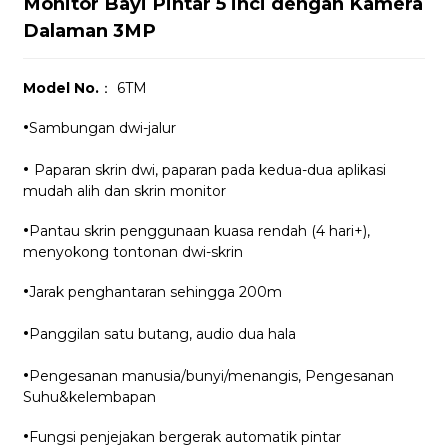
Monitor Bayi Pintar 5 inci dengan Kamera
Dalaman 3MP
Model No.
： 6TM
·
Sambungan dwi-jalur
·
Paparan skrin dwi, ​​paparan pada kedua-dua aplikasi
mudah alih dan skrin monitor
·
Pantau skrin penggunaan kuasa rendah (4 hari+),
menyokong tontonan dwi-skrin
·
Jarak penghantaran sehingga 200m
·
Panggilan satu butang, audio dua hala
·
Pengesanan manusia/bunyi/menangis, Pengesanan
Suhu&kelembapan
·
Fungsi penjejakan bergerak automatik pintar