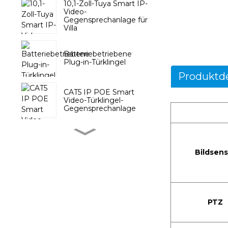
10,1-Zoll-Tuya Smart IP-
Video-
Gegensprechanlage für
Villa
Batteriebetriebene
Plug-in-Türklingel
Produktde
CAT5 IP POE Smart
Video-Türklingel-
Gegensprechanlage
Drahtlose Türklingel mit
Batterie-Druckknopf
Bildsens
Tuya Video-
Türsprechanlage mit
10,1-Zoll-Touchscreen
PTZ
Tuya Smart PTZ-