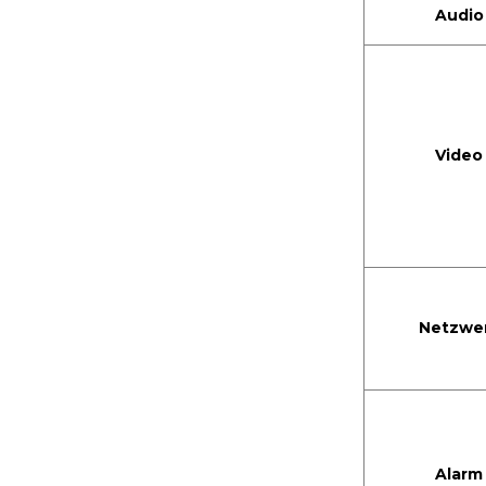
Innenkamera
Audio
Batteriebetriebene
kabellose Türklingel
Video
Netzwe
Alarm