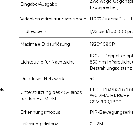
Zweiwege-Gegenspre
Eingabe/Ausgabe
Lautsprecher)
Videokomprimierungsmethode
H.265 (unterstützt H.
Bildfrequenz
1/25 bis 1/100.000 p
Maximale Bildauflösung
1920*1080P
IRCUT Doppelter opt
Lichtquelle für Nachtsicht
850 nm Infrarotlicht
Bestrahlungsdistanz
Drahtloses Netzwerk
4G
LTE: B1/B3/B5/B7/B
rk
Unterstützung des 4G-Bands
WCDMA: B1/B5/B8
für den EU-Markt
GSM:900/1800
Erkennungsmodus
PIR-Bewegungserken
Erfassungsdistanz
0~12M