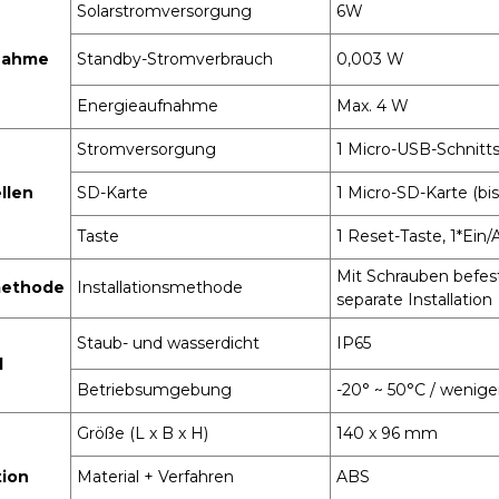
Solarstromversorgung
6W
nahme
Standby-Stromverbrauch
0,003 W
Energieaufnahme
Max. 4 W
Stromversorgung
1 Micro-USB-Schnitts
llen
SD-Karte
1 Micro-SD-Karte (bi
Taste
1 Reset-Taste, 1*Ein/
Mit Schrauben befest
smethode
Installationsmethode
separate Installation
Staub- und wasserdicht
IP65
d
Betriebsumgebung
-20° ~ 50°C
/ wenige
Größe (L x B x H)
140 x 96 mm
tion
Material + Verfahren
ABS