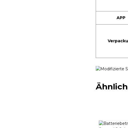
APP
Verpack
Ähnlic