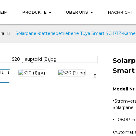
EIM
PRODUKTE
ÜBER UNS
NACHRICHT
ra
Solarpanel-batteriebetriebene Tuya Smart 4G PTZ-Kame
Solarp
Loading...
Loading...
Smart
Modell Nr.
·
Stromvers
Solarpanel
·
1080P Ful
·
Automati