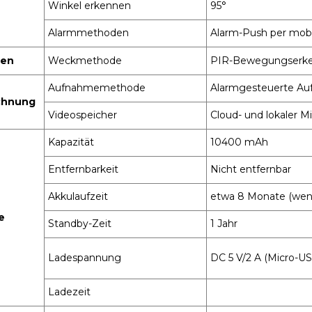
Winkel erkennen
95°
Alarmmethoden
Alarm-Push per mobi
hen
Weckmethode
PIR-Bewegungserke
Aufnahmemethode
Alarmgesteuerte Au
chnung
Videospeicher
Cloud- und lokaler M
Kapazität
10400 mAh
Entfernbarkeit
Nicht entfernbar
Akkulaufzeit
etwa 8 Monate (wenn 
e
Standby-Zeit
1 Jahr
Ladespannung
DC 5 V/2 A (Micro-U
Ladezeit