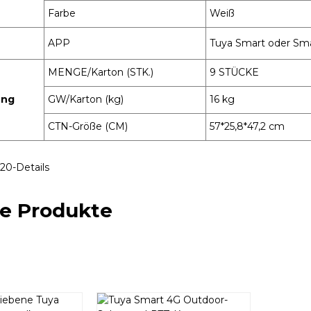
Farbe
Weiß
APP
Tuya Smart oder Sma
MENGE/Karton (STK.)
9 STÜCKE
ung
GW/Karton (kg)
16 kg
CTN-Größe (CM)
57*25,8*47,2 cm
he Produkte