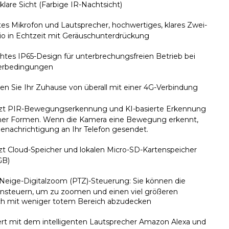
llklare Sicht (Farbige IR-Nachtsicht)
es Mikrofon und Lautsprecher, hochwertiges, klares Zwei-
 in Echtzeit mit Geräuschunterdrückung
htes IP65-Design für unterbrechungsfreien Betrieb bei
terbedingungen
n Sie Ihr Zuhause von überall mit einer 4G-Verbindung
tzt PIR-Bewegungserkennung und KI-basierte Erkennung
her Formen. Wenn die Kamera eine Bewegung erkennt,
Benachrichtigung an Ihr Telefon gesendet.
zt Cloud-Speicher und lokalen Micro-SD-Kartenspeicher
GB)
eige-Digitalzoom (PTZ)-Steuerung: Sie können die
nsteuern, um zu zoomen und einen viel größeren
ch mit weniger totem Bereich abzudecken
ert mit dem intelligenten Lautsprecher Amazon Alexa und