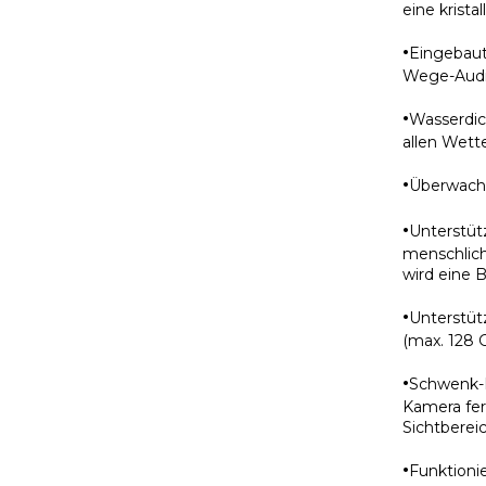
eine krista
·
Eingebaut
Wege-Audio
·
Wasserdic
allen Wet
·
Überwache
·
Unterstü
menschlic
wird eine 
·
Unterstüt
(max. 128 
·
Schwenk-N
Kamera fer
Sichtberei
·
Funktioni