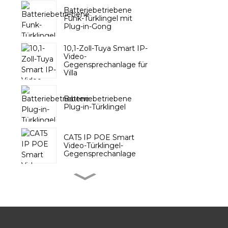
Batteriebetriebene
Funk-Türklingel mit
Plug-in-Gong
10,1-Zoll-Tuya Smart IP-
Video-
Gegensprechanlage für
Villa
Batteriebetriebene
Plug-in-Türklingel
CAT5 IP POE Smart
Video-Türklingel-
Gegensprechanlage
Drahtlose Türklingel mit
Batterie-Druckknopf
Tuya Video-