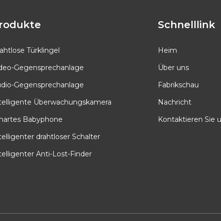
rodukte
Schnelllink
ahtlose Türklingel
Heim
deo-Gegensprechanlage
Über uns
dio-Gegensprechanlage
Fabrikschau
telligente Überwachungskamera
Nachricht
artes Babyphone
Kontaktieren Sie 
telligenter drahtloser Schalter
telligenter Anti-Lost-Finder