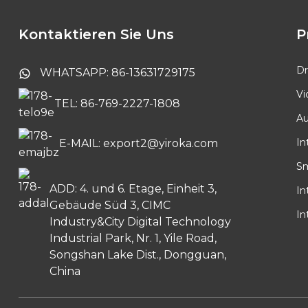
Türsprechanlage mit
10,1-Zoll-Touchscreen
Kontaktieren Sie Uns
P
Tuya Smart PTZ-
Innenkamera
Dr
WHATSAPP: 86-13631729175
Vi
TEL: 86-769-2227-1808
Batteriebetriebene
Au
kabellose Türklingel
In
E-MAIL: export2@yiroka.com
Sm
ADD: 4. und 6. Etage, Einheit 3,
In
Gebäude Süd 3, CIMC
In
Industry&City Digital Technology
Industrial Park, Nr. 1, Yile Road,
Songshan Lake Dist., Dongguan,
China