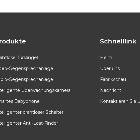
rodukte
Schnelllink
ahtlose Türklingel
Heim
deo-Gegensprechanlage
Über uns
dio-Gegensprechanlage
Fabrikschau
telligente Überwachungskamera
Nachricht
artes Babyphone
Kontaktieren Sie 
telligenter drahtloser Schalter
telligenter Anti-Lost-Finder