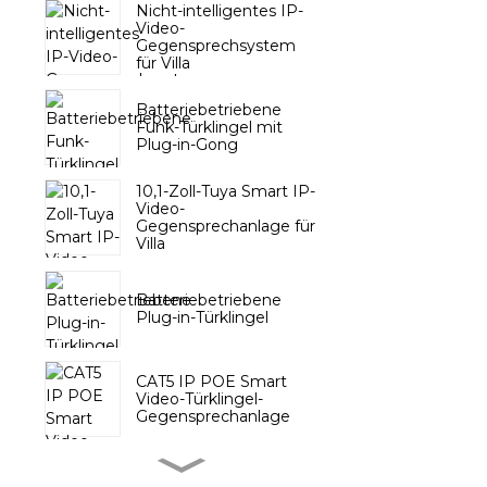
Nicht-intelligentes IP-
Video-
Gegensprechsystem
für Villa
Batteriebetriebene
Funk-Türklingel mit
Plug-in-Gong
10,1-Zoll-Tuya Smart IP-
Video-
Gegensprechanlage für
Villa
Batteriebetriebene
Plug-in-Türklingel
CAT5 IP POE Smart
Video-Türklingel-
Gegensprechanlage
Drahtlose Türklingel mit