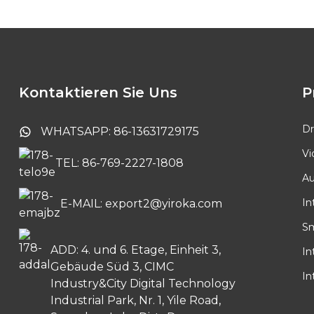
Batterie-Druckknopf
Tuya Video-
Türsprechanlage mit
10,1-Zoll-Touchscreen
Kontaktieren Sie Uns
P
Tuya Smart PTZ-
Innenkamera
Dr
WHATSAPP: 86-13631729175
Vi
TEL: 86-769-2227-1808
Batteriebetriebene
Au
kabellose Türklingel
In
E-MAIL: export2@yiroka.com
Sm
ADD: 4. und 6. Etage, Einheit 3,
In
Gebäude Süd 3, CIMC
In
Industry&City Digital Technology
Industrial Park, Nr. 1, Yile Road,