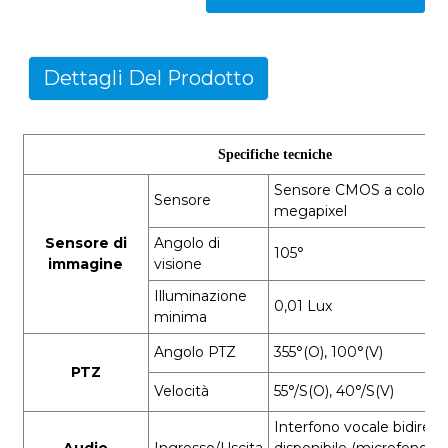
Dettagli Del Prodotto
Specifiche tecniche
Sensore CMOS a colori da 
Sensore
megapixel
Sensore di
Angolo di
105°
immagine
visione
Illuminazione
0,01 Lux
minima
Angolo PTZ
355°(O), 100°(V)
PTZ
Velocità
55°/S(O), 40°/S(V)
Interfono vocale bidirezi