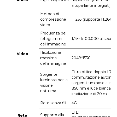
Audio
Ingresso/Uscita
disponibile (microfono e
altoparlante integrati)
Metodo di
compressione
H.265 (supporta H.264, H
video
Frequenza dei
fotogrammi
1/25~1/100.000 al secon
dell'immagine
Risoluzione
Video
massima
2048*1536
dell'immagine
Filtro ottico doppio IRCU
Sorgente
commutazione automati
luminosa per la
sorgenti luminose a infra
visione
850 nm e luce bianca, di
notturna
irradiazione di 20 m
Rete senza fili
4G
LTE:
Supporto alla
Rete