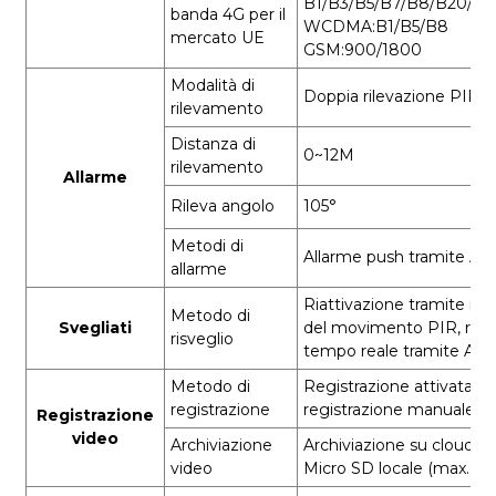
B1/B3/B5/B7/B8/B20/B3
banda 4G per il
WCDMA:B1/B5/B8
mercato UE
GSM:900/1800
Modalità di
Doppia rilevazione PIR +
rilevamento
Distanza di
0~12M
rilevamento
Allarme
Rileva angolo
105°
Metodi di
Allarme push tramite AP
allarme
Riattivazione tramite ri
Metodo di
Svegliati
del movimento PIR, riatt
risveglio
tempo reale tramite AP
Metodo di
Registrazione attivata da
registrazione
registrazione manuale
Registrazione
video
Archiviazione
Archiviazione su cloud e
video
Micro SD locale (max. 12