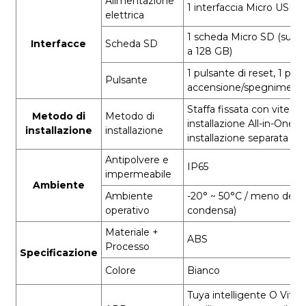
Alimentazione
1 interfaccia Micro USB
elettrica
1 scheda Micro SD (suppo
Interfacce
Scheda SD
a 128 GB)
1 pulsante di reset, 1 puls
Pulsante
accensione/spegniment
Staffa fissata con vite, s
Metodo di
Metodo di
installazione All-in-One e
installazione
installazione
installazione separata
Antipolvere e
IP65
impermeabile
Ambiente
Ambiente
-20° ~ 50°C
/ meno del 
operativo
condensa)
Materiale +
ABS
Processo
Specificazione
Colore
Bianco
Tuya intelligente
O
Vita