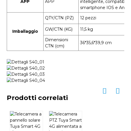
APP
APP
intelligente
, compatibile
smartphone IOS e Andro
QTY/CTN (PZ)
12 pezzi
GW/CTN (KG)
11,5 kg
Imballaggio
Dimensioni
36*35,6*39,9 cm
CTN (cm)
Prodotti correlati