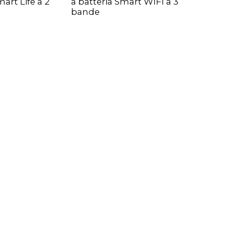
mart Life a 2
a batteria Smart WIFI a 3
bande