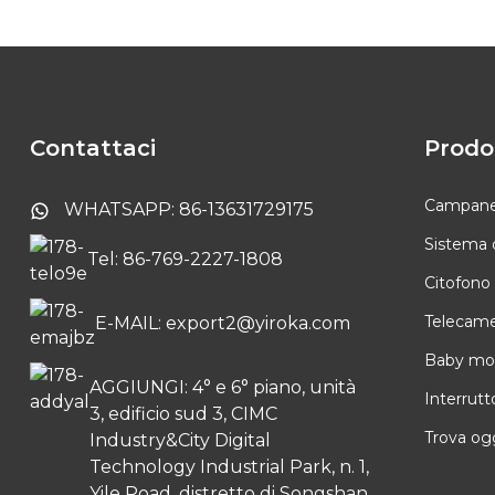
con pulsante a batteria
Sistema videocitofonico
Tuya con touch screen
da 10,1 pollici
Contattaci
Prodo
Telecamera interna
Tuya Smart PTZ
Campanell
WHATSAPP: 86-13631729175
Sistema 
Tel: 86-769-2227-1808
Campanello senza fili a
Citofono
batteria
Telecamer
E-MAIL: export2@yiroka.com
Baby mon
AGGIUNGI: 4° e 6° piano, unità
Interrutt
3, edificio sud 3, CIMC
Trova ogg
Industry&City Digital
Technology Industrial Park, n. 1,
Yile Road, distretto di Songshan