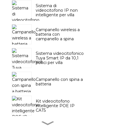
Sistema di
videocitofono IP non
intelligente per villa
Campanello wireless a
batteria con
campanello a spina
Sistema videocitofonico
Tuya Smart IP da 10,1
pollici per villa
Campanello con spina a
batteria
Kit videocitofono
intelligente POE IP
CAT5
Campanello senza fili