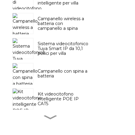
intelligente per villa
Campanello wireless a
batteria con
campanello a spina
Sistema videocitofonico
Tuya Smart IP da 10,1
pollici per villa
Campanello con spina a
batteria
Kit videocitofono
intelligente POE IP
CAT5
Campanello senza fili
con pulsante a batteria