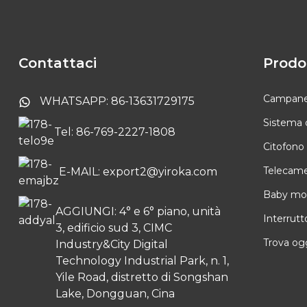
Sistema videocitofonico
Tuya con touch screen
da 10,1 pollici
Contattaci
Prodo
Telecamera interna
Tuya Smart PTZ
Campanell
WHATSAPP: 86-13631729175
Sistema 
Tel: 86-769-2227-1808
Campanello senza fili a
Citofono
batteria
Telecamer
E-MAIL: export2@yiroka.com
Baby mon
AGGIUNGI: 4° e 6° piano, unità
Interrutt
3, edificio sud 3, CIMC
Trova ogg
Industry&City Digital
Technology Industrial Park, n. 1,
Yile Road, distretto di Songshan
Lake, Dongguan, Cina