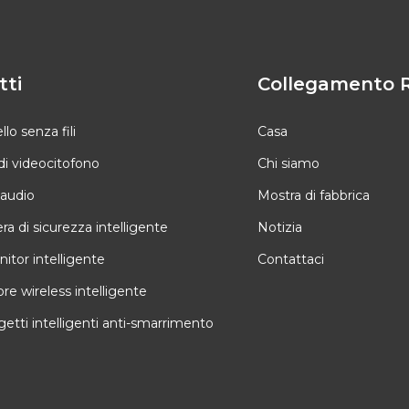
tti
Collegamento 
o senza fili
Casa
di videocitofono
Chi siamo
 audio
Mostra di fabbrica
a di sicurezza intelligente
Notizia
itor intelligente
Contattaci
ore wireless intelligente
etti intelligenti anti-smarrimento