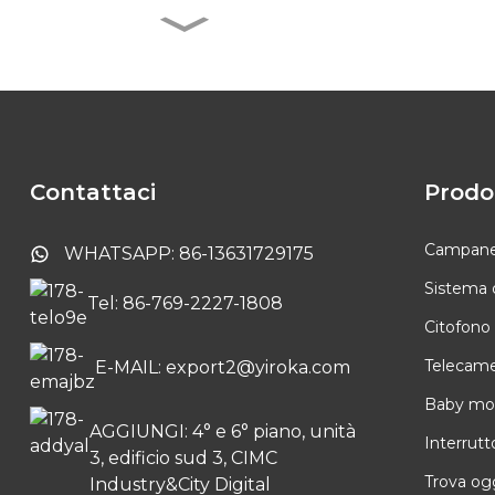
Campanello senza fili
con pulsante a batteria
Sistema videocitofonico
Tuya con touch screen
da 10,1 pollici
Contattaci
Prodo
Telecamera interna
Tuya Smart PTZ
Campanell
WHATSAPP: 86-13631729175
Sistema 
Tel: 86-769-2227-1808
Campanello senza fili a
Citofono
batteria
Telecamer
E-MAIL: export2@yiroka.com
Baby mon
AGGIUNGI: 4° e 6° piano, unità
Interrutt
3, edificio sud 3, CIMC
Trova ogg
Industry&City Digital