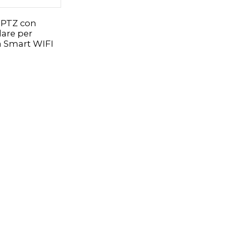
 PTZ con
lare per
a Smart WIFI