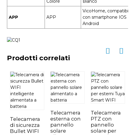
Colore
Bianco
VicoHome, compatibile
APP
APP
con smartphone IOS e
Android
Prodotti correlati
Telecamera
Telecamera
esterna con
PTZ con
Telecamera
T
pannello
pannello
di sicurezza
P
solare
solare per
Bullet WIFI
S