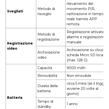
rilevamento del
Metodo di
movimento PIR,
Svegliati
risveglio
riattivazione in tempo
reale tramite APP
remota
Registrazione attivata da
Metodo di
allarme e registrazione
registrazione
manuale
Registrazione
video
Archiviazione su cloud e
Archiviazione
scheda Micro SD locale
video
(max. 128 G)
Capacità
9000 mAh
Rimovibilità
Non rimovibile
circa 5 mesi (se il trigger
Durata della
avviene 20 volte al
batteria
giorno)
Batteria
Tempo di
1 anno
standby