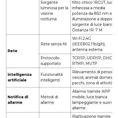
Sorgente
filtro ottico IRCUT, luce
luminosa per la
infrarossa a media
visione
potenza da 850 nm e
notturna
illuminazione a doppia
sorgente di luce bianca
Distanza IR: 7 M
Wi-Fi 2.4G
Rete senza fili
(IEEE802.11b/g/n),
antenna esterna
Rete
Protocollo
TCP/IP, UDP/IP, DHCP,
supportato
RTMP, MUTP
Rilevamento di persone,
intelligenza
Funzionalità
veicoli, animali domestici
artificiale
intelligenti
pacchi, zona di attività
Allarme tramite APP
Notifica di
Metodi di
mobile, luce bianca
allarme
allarme
lampeggiante e suono d
allarme
Riattivazione tramite