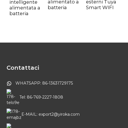
alimentato a
esterni Tuya
intelligente
a
batteria
Smart WIFI
alimentata a
b
batteria
p
s
Contattaci
WHATSAPP: 86-13631729175
Tel: 86-769-2227-1808
E-MAIL: export2@yiroka.com