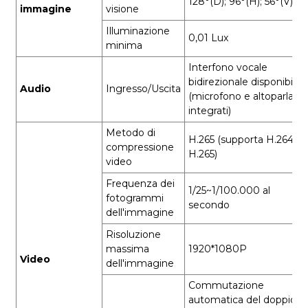
128°(D); 96°(H); 56°(V)
immagine
visione
Illuminazione
0,01 Lux
minima
Interfono vocale
bidirezionale disponibile
Audio
Ingresso/Uscita
(microfono e altoparlant
integrati)
Metodo di
H.265 (supporta H.264,
compressione
H.265)
video
Frequenza dei
1/25~1/100.000 al
fotogrammi
secondo
dell'immagine
Risoluzione
massima
1920*1080P
Video
dell'immagine
Commutazione
automatica del doppio