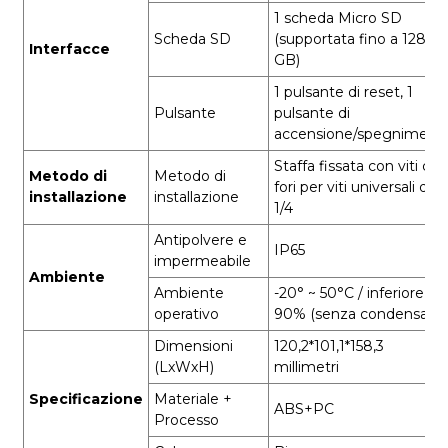
1 scheda Micro SD
Scheda SD
(supportata fino a 128
Interfacce
GB)
1 pulsante di reset, 1
Pulsante
pulsante di
accensione/spegniment
Staffa fissata con viti con
Metodo di
Metodo di
fori per viti universali da
installazione
installazione
1/4
Antipolvere e
IP65
impermeabile
Ambiente
Ambiente
-20° ~ 50°C / inferiore al
operativo
90% (senza condensa)
Dimensioni
120,2*101,1*158,3
(LxWxH)
millimetri
Specificazione
Materiale +
ABS+PC
Processo