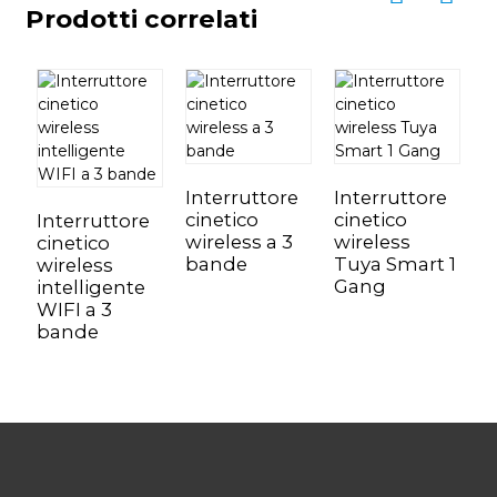
Prodotti correlati
Interruttore
Interruttore
I
cinetico
cinetico
c
Interruttore
wireless a 3
wireless
w
cinetico
bande
Tuya Smart 1
S
wireless
Gang
2
intelligente
WIFI a 3
bande