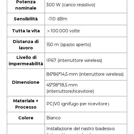
Potenza
300 W (carico resistivo)
nominale
Sensibilità
-110 dBm
Tutta la vita
＞
100.000 volte
Distanza di
150 m (spazio aperto)
lavoro
Livello di
IP67 (interruttore wireless)
impermeabilità
86*86*14,5 mm (interruttore wireless)
Dimensione
45*38*18,5 mm
(interruttore/ricevitore)
Materiale +
PC
(
V0 ignifugo per ricevitore
）
Processo
Colore
Bianco
Installazione del nastro biadesivo