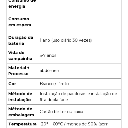
Consumo de
energia
Consumo
em espera
Duração da
1 ano (uso diário 30 vezes)
bateria
Vida de
5-7 anos
campainha
Material +
abdômen
Processo
Cor
Branco / Preto
Método de
Instalação de parafusos e instalação de
instalação
fita dupla face
Método de
Cartão blister ou caixa
embalagem
Temperatura
-20° ~ 60°C / menos de 90% (sem