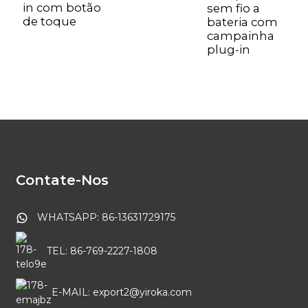
in com botão
s
sem fio a
de toque
b
bateria com
b
campainha
plug-in
Contate-Nos
WHATSAPP: 86-13631729175
TEL: 86-769-2227-1808
E-MAIL: export2@yiroka.com