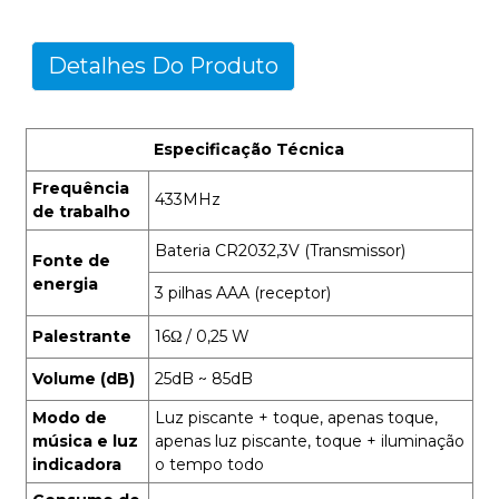
Detalhes Do Produto
Especificação Técnica
Frequência
433MHz
de trabalho
Bateria CR2032,3V (Transmissor)
Fonte de
energia
3 pilhas AAA (receptor)
Palestrante
16Ω / 0,25 W
Volume (dB)
25dB ~ 85dB
Modo de
Luz piscante + toque, apenas toque,
música e luz
apenas luz piscante, toque + iluminação
indicadora
o tempo todo