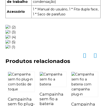
de trabalho
condensação)
1 * Manual do usuário, 1 * Fita dupla face,
Acessório
1 * Saco de parafuso
Produtos relacionados
Campainha
sem fio a
Campainha
C
bateria
sem fio plug-
d
Campainha