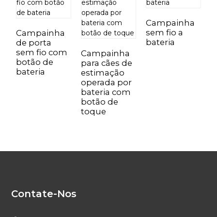
Campainha
sem fio a
Campainha
bateria
de porta
C
sem fio com
p
Campainha
botão de
c
para cães de
bateria
d
estimação
c
operada por
p
bateria com
botão de
toque
Contate-Nos