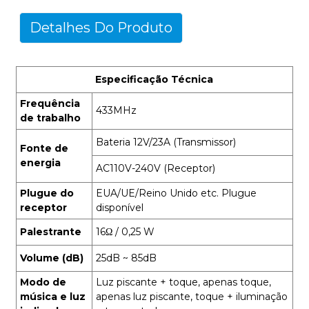
Detalhes Do Produto
Especificação Técnica
Frequência
433MHz
de trabalho
Bateria 12V/23A (Transmissor)
Fonte de
energia
AC110V-240V (Receptor)
Plugue do
EUA/UE/Reino Unido etc. Plugue
receptor
disponível
Palestrante
16Ω / 0,25 W
Volume (dB)
25dB ~ 85dB
Modo de
Luz piscante + toque, apenas toque,
música e luz
apenas luz piscante, toque + iluminação