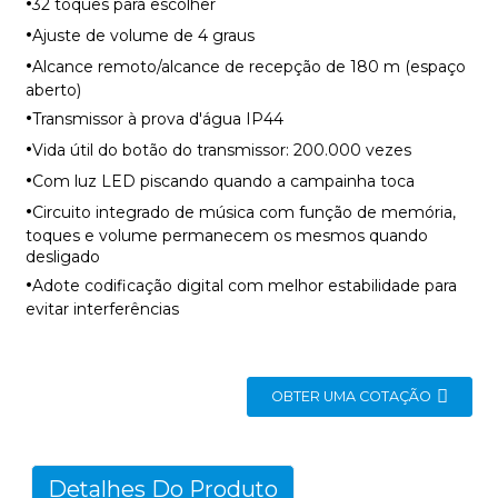
·
32 toques para escolher
·
Ajuste de volume de 4 graus
·
Alcance remoto/alcance de recepção de 180 m (espaço
aberto)
·
Transmissor à prova d'água IP44
·
Vida útil do botão do transmissor: 200.000 vezes
·
Com luz LED piscando quando a campainha toca
·
Circuito integrado de música com função de memória,
toques e volume permanecem os mesmos quando
desligado
·
Adote codificação digital com melhor estabilidade para
evitar interferências
OBTER UMA COTAÇÃO
Detalhes Do Produto