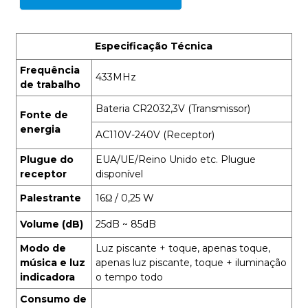
Especificação Técnica
Frequência
433MHz
de trabalho
Bateria CR2032,3V (Transmissor)
Fonte de
energia
AC110V-240V (Receptor)
Plugue do
EUA/UE/Reino Unido etc. Plugue
receptor
disponível
Palestrante
16Ω / 0,25 W
Volume (dB)
25dB ~ 85dB
Modo de
Luz piscante + toque, apenas toque,
música e luz
apenas luz piscante, toque + iluminação
indicadora
o tempo todo
Consumo de