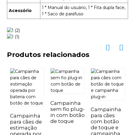
1 * Manual do usuário, 1 * Fita dupla face,
Acessório
1 * Saco de parafuso
Produtos relacionados
Campainha
sem fio plug-
Campainha
C
in com botão
para cães
D
Campainha
de toque
com botão
s
para cães de
de toque e
b
estimação
campainha
5
operada por