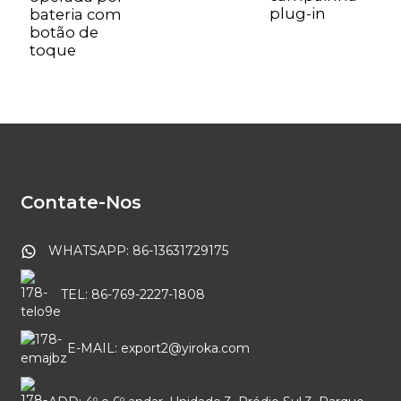
plug-in
bateria com
botão de
toque
Contate-Nos
WHATSAPP: 86-13631729175
TEL: 86-769-2227-1808
E-MAIL: export2@yiroka.com