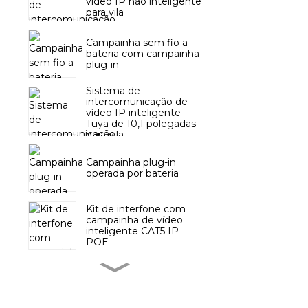
vídeo IP não inteligente
para vila
Campainha sem fio a
bateria com campainha
plug-in
Sistema de
intercomunicação de
vídeo IP inteligente
Tuya de 10,1 polegadas
para vila
Campainha plug-in
operada por bateria
Kit de interfone com
campainha de vídeo
inteligente CAT5 IP
POE
Campainha de porta
sem fio com botão de
bateria