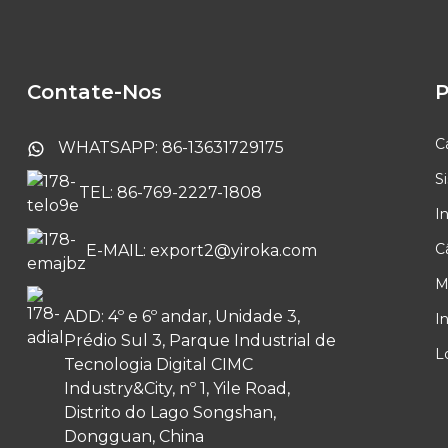
Sistema de
videoporteiro Tuya com
tela sensível ao toque
de 10,1 polegadas
Contate-Nos
P
Câmera interna PTZ
inteligente Tuya
C
WHATSAPP: 86-13631729175
S
TEL: 86-769-2227-1808
Campainha sem fio a
I
bateria
C
E-MAIL: export2@yiroka.com
M
ADD: 4º e 6º andar, Unidade 3,
I
Prédio Sul 3, Parque Industrial de
L
Tecnologia Digital CIMC
Industry&City, nº 1, Yile Road,
Distrito do Lago Songshan,
Dongguan, China