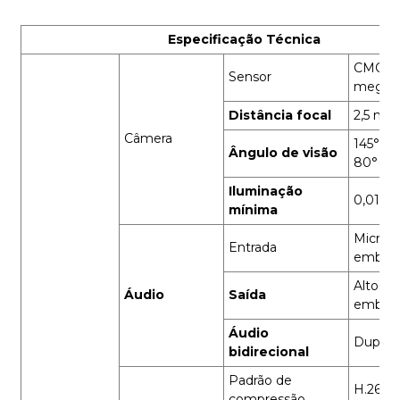
Especificação Técnica
CMOS de
Sensor
megapi
Distância focal
2,5 mm
Câmera
145°(D),
Ângulo de visão
80°(V)
Iluminação
0,01 Lu
mínima
Microf
Entrada
embuti
Alto-fa
Áudio
Saída
embuti
Áudio
Duplex
bidirecional
Padrão de
H.264/
compressão