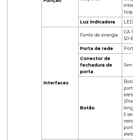
Função
interf
toque
Luz indicadora
LED ve
CA 110 
Fonte de energia
50-60 
Porta de rede
Porta 
Conector de
fechadura de
Sim
porta
Botão 
Interfaces
porteir
eletrôn
(Pressi
Botão
longam
5 segu
reinicia
porteir
eletrôn