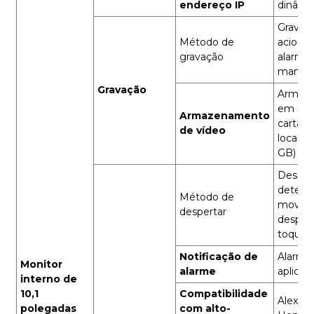
endereço IP
dinâmi
Gravaç
Método de
acionad
gravação
alarme,
manual
Gravação
Armaz
em nu
Armazenamento
cartão
de vídeo
local (
GB)
Desper
detecç
Método de
movim
despertar
despert
toque
Notificação de
Alarme
Monitor
alarme
aplicat
interno de
10,1
Compatibilidade
Alexa 
polegadas
com alto-