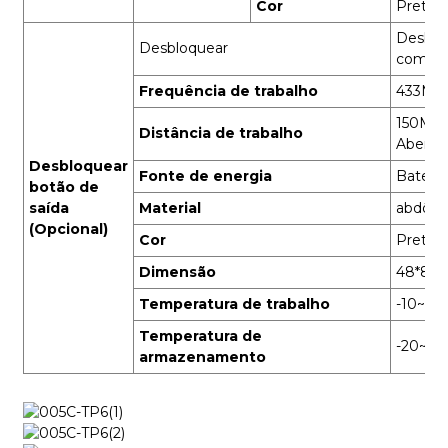
Cor
Preto
Desblo
Desbloquear
com um
Frequência de trabalho
433MH
150M (
Distância de trabalho
Aberto)
Desbloquear
Fonte de energia
Bateria
botão de
saída
Material
abdôm
(Opcional)
Cor
Preto
Dimensão
48*88
Temperatura de trabalho
-10~45
Temperatura de
-20~6
armazenamento