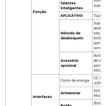
Home
falantes
suport
inteligentes
Função
APLICATIVO
Tuya S
Suporte
desblo
Método de
tela int
desbloqueio
botão d
sem fi
remot
Botão d
Acessório
de des
opcional
sem fio
MHz
CC 12 V,
Fonte de energia
(±5%)
Slot pa
Armazenar
Micro 
Interfaces
Botão 
Botão