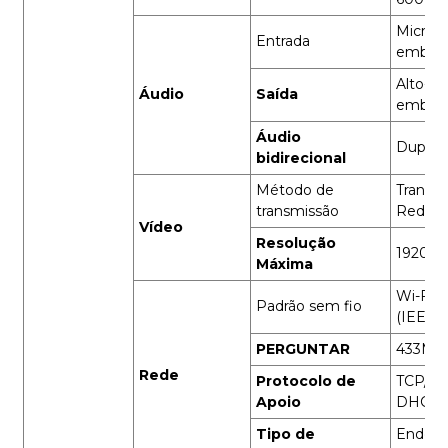
Microf
Entrada
embuti
Alto-fa
Áudio
Saída
embuti
Áudio
Duplex
bidirecional
Método de
Transm
transmissão
Rede Di
Vídeo
Resolução
1920*1
Máxima
Wi-Fi d
Padrão sem fio
(IEEE80
PERGUNTAR
433MH
Rede
Protocolo de
TCP/IP
Apoio
DHCP
Tipo de
Endere