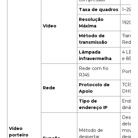
Taxa de quadros
1~25 fp
Resolução
1920*1
Vídeo
Máxima
Método de
Transm
transmissão
Rede Di
Lâmpada
4 LEDs
infravermelha
e 850 
Rede com fio
Porta 
RJ45
Protocolo de
TCP/IP
Rede
Apoio
DHCP
Tipo de
Endere
endereço IP
dinâmi
Desper
detecç
Vídeo
Método de
movim
porteiro
despertar
despert