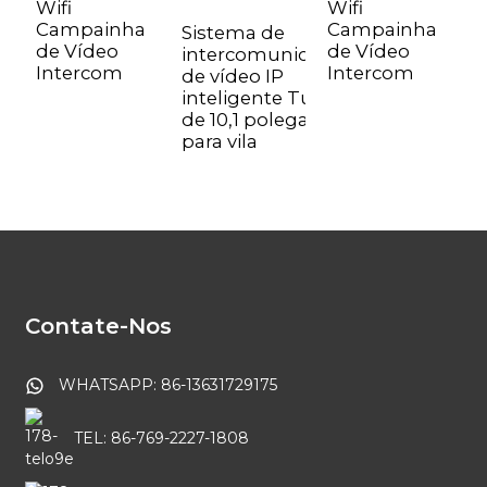
Wifi
Wifi
Campainha
Campainha
Sistema de
de Vídeo
de Vídeo
intercomunicação
Intercom
Intercom
de vídeo IP
inteligente Tuya
de 10,1 polegadas
para vila
Contate-Nos
WHATSAPP: 86-13631729175
TEL: 86-769-2227-1808