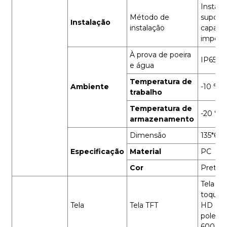
Instala
Método de
suport
Instalação
instalação
capa
imperm
À prova de poeira
IP65
e água
Temperatura de
Ambiente
-10 ℃ ~
trabalho
Temperatura de
-20 ℃ 
armazenamento
Dimensão
135*60
Especificação
Material
PC
Cor
Preto
Tela se
toque c
Tela
Tela TFT
HD de 
polegad
600 pix