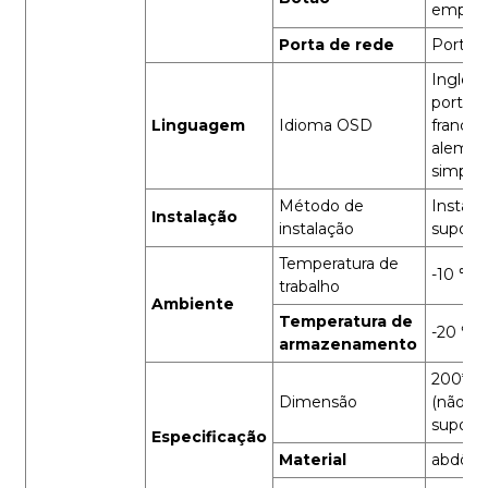
empar
Porta de rede
Porta 
Inglês,
portugu
Linguagem
Idioma OSD
francês
alemão,
simplif
Método de
Instala
Instalação
instalação
suport
Temperatura de
-10 ℃ ~
trabalho
Ambiente
Temperatura de
-20 ℃ 
armazenamento
200*1
Dimensão
(não inc
suporte
Especificação
Material
abdôm