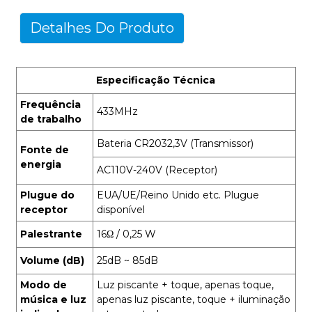
Detalhes Do Produto
Especificação Técnica
Frequência
433MHz
de trabalho
Bateria CR2032,3V (Transmissor)
Fonte de
energia
AC110V-240V (Receptor)
Plugue do
EUA/UE/Reino Unido etc. Plugue
receptor
disponível
Palestrante
16Ω / 0,25 W
Volume (dB)
25dB ~ 85dB
Modo de
Luz piscante + toque, apenas toque,
música e luz
apenas luz piscante, toque + iluminação