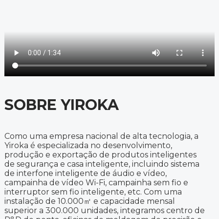
SOBRE YIROKA
Como uma empresa nacional de alta tecnologia, a
Yiroka é especializada no desenvolvimento,
produção e exportação de produtos inteligentes
de segurança e casa inteligente, incluindo sistema
de interfone inteligente de áudio e vídeo,
campainha de vídeo Wi-Fi, campainha sem fio e
interruptor sem fio inteligente, etc. Com uma
instalação de 10.000㎡ e capacidade mensal
superior a 300.000 unidades, integramos centro de