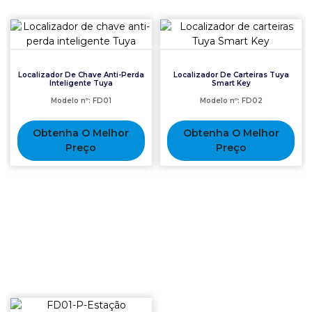
Intercomunicador De Áudio Inteligente Tuya Com 2 Fios
Câmera Interna PTZ Inteligente Tuya
Monitor Inteligente Para Bebês (3MP Wi-Fi PTZ Interno C...
1 Gang Kinetic Wireless Switch
Campainha De Vídeo Com Wi-Fi Inteligente Tuya Alimentada Por
Bateria
Campainha Sem Fio A Bateria Com Campainha Plug-In
Modelo nº: YZK01-YTD01
Modelo nº: WF009-901
Modelo nº: CB2
Modelo nº: 1TM
Modelo nº: WF001B-801D
Modelo nº: Y-101
Obtenha O Melhor Preço
Obtenha O Melhor Preço
Obtenha O Melhor Preço
Obtenha O Melhor Preço
Obtenha O Melhor Preço
Obtenha O Melhor Preço
Localizador De Chave Anti-Perda
Localizador De Carteiras Tuya
Inteligente Tuya
Smart Key
Modelo nº: FD01
Modelo nº: FD02
Obtenha O Melhor
Obtenha O Melhor
Preço
Preço
Tuya Smart WIFI Audio Door Phone
Câmera De Segurança Inteligente Com Wi-Fi Alimentada Por Bateria
Interruptor Sem Fio Cinético Smart Life 2 Gang
Campainha Sem Fio A Bateria
Monitor Inteligente Para Bebês De 5 Polegadas Com Câmera Interna De
Modelo nº: WF901-708AD
Modelo nº: YZK02-YTD05
Modelo nº: CG6
Vídeo Porteiro Inteligente Tuya De 7 Polegadas
3 MP...
Modelo nº: D-102
Modelo nº: 001C-TP1
Modelo nº: 6TM
Obtenha O Melhor Preço
Obtenha O Melhor Preço
Obtenha O Melhor Preço
Obtenha O Melhor Preço
Obtenha O Melhor Preço
Obtenha O Melhor Preço
Porteiro Eletrônico Com Fio AC110-240V
Câmera Externa PTZ Com Wi-Fi Inteligente Alimentada Por Bateria
Interruptor De Luz Sem Fio Tuya Smart Com Bateria De 1 Canal