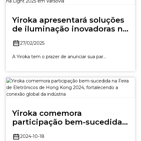
Yiroka apresentará soluções
de iluminação inovadoras na
Light 2025 em Varsóvia
27/02/2025
A Yiroka tem o prazer de anunciar sua par...
Yiroka comemora
participação bem-sucedida
na Feira de Eletrônicos de
2024-10-18
Hong Kong 2024,