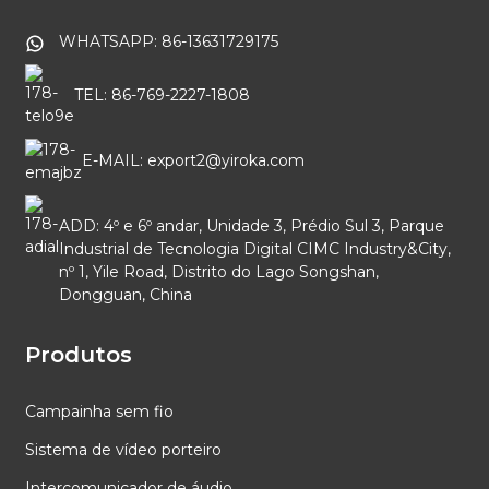
WHATSAPP: 86-13631729175
TEL: 86-769-2227-1808
E-MAIL: export2@yiroka.com
ADD: 4º e 6º andar, Unidade 3, Prédio Sul 3, Parque
Industrial de Tecnologia Digital CIMC Industry&City,
nº 1, Yile Road, Distrito do Lago Songshan,
Dongguan, China
Produtos
Campainha sem fio
Sistema de vídeo porteiro
Intercomunicador de áudio