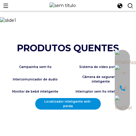
PRODUTOS QUENTES
an
Campainha sem fio
Sistema de vídeo porteiro
Câmera de segurança
Intercomunicador de áudio
inteligente
Monitor de bebê inteligente
Interruptor sem fio inteligente
Localizador inteligente anti-
perda