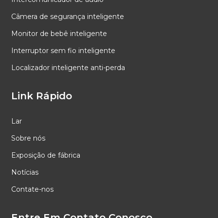
Câmera de segurança inteligente
Monitor de bebê inteligente
Interruptor sem fio inteligente
Localizador inteligente anti-perda
Link Rápido
Lar
Sobre nós
Exposição de fábrica
Notícias
Contate-nos
Entre Em Contato Conosco