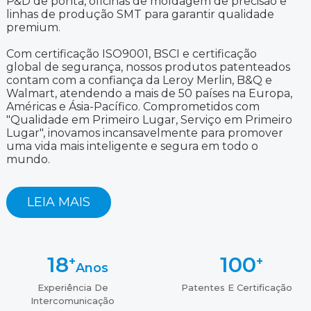
P&D de ponta, oficinas de moldagem de precisão e
linhas de produção SMT para garantir qualidade
premium.
Com certificação ISO9001, BSCI e certificação
global de segurança, nossos produtos patenteados
contam com a confiança da Leroy Merlin, B&Q e
Walmart, atendendo a mais de 50 países na Europa,
Américas e Ásia-Pacífico. Comprometidos com
"Qualidade em Primeiro Lugar, Serviço em Primeiro
Lugar", inovamos incansavelmente para promover
uma vida mais inteligente e segura em todo o
mundo.
LEIA MAIS
18
100
+
+
Anos
Experiência De
Patentes E Certificação
Intercomunicação