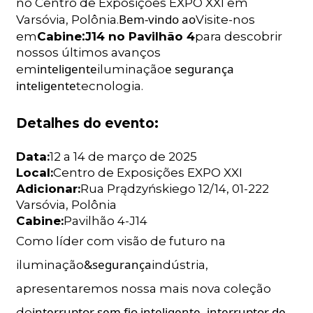
no Centro de Exposições EXPO XXI em
Bem-vindo ao
Varsóvia, Polônia.
Visite-nos
:
em
Cabine
J14 no Pavilhão 4
para descobrir
nossos últimos avanços
inteligente
e segurança
em
iluminação
inteligente
tecnologia.
Detalhes do evento:
Data:
12 a 14 de março de 2025
Local:
Centro de Exposições EXPO XXI
Adicionar:
Rua Prądzyńskiego 12/14, 01-222
Varsóvia, Polônia
Cabine:
Pavilhão 4-J14
Como líder com visão de futuro na
&segurança
iluminação
indústria,
apresentaremos nossa mais nova coleção
interruptor sem fio inteligente, interruptor de
de