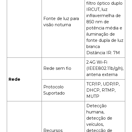
filtro óptico duplo
IRCUT, luz
infravermelha de
Fonte de luz para
850 nm de
visão noturna
potência média e
iluminação de
fonte dupla de luz
branca
Distância IR: 7M
2.4G Wi-Fi
Rede sem fio
(IEEE802.11b/g/n),
antena externa
Rede
TCP/IP, UDP/IP,
Protocolo
DHCP, RTMP,
Suportado
MUTP
Detecção
humana,
detecção de
veículos,
Recursos
detecção de