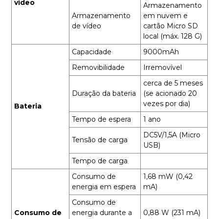
vídeo
Armazenamento
Armazenamento
em nuvem e
de vídeo
cartão Micro SD
local (máx. 128 G)
Capacidade
9000mAh
Removibilidade
Irremovível
cerca de 5 meses
Duração da bateria
(se acionado 20
vezes por dia)
Bateria
Tempo de espera
1 ano
DC5V/1,5A (Micro
Tensão de carga
USB)
Tempo de carga
Consumo de
1,68 mW (0,42
energia em espera
mA)
Consumo de
Consumo de
energia durante a
0,88 W (231 mA)