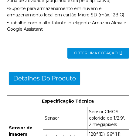
zona de atividade (adquirido extra pelo aplicativo)
·
Suporte para armazenamento em nuvem e
armazenamento local em cartão Micro SD (máx. 128 G)
·
Trabalhe com o alto-falante inteligente Amazon Alexa e
Google Assistant
OBTER UMA COTAÇÃO
Detalhes Do Produto
Especificação Técnica
Sensor CMOS
Sensor
colorido de 1/2,9",
2 megapixels
Sensor de
imagem
128°(D); 96°(H);