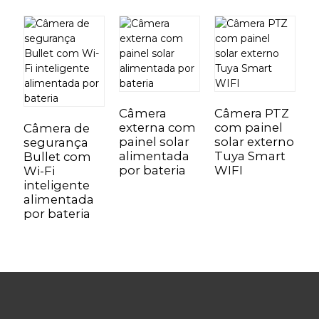
Câmera
Câmera PTZ
C
externa com
com painel
T
Câmera de
painel solar
solar externo
W
segurança
alimentada
Tuya Smart
b
Bullet com
por bateria
WIFI
p
Wi-Fi
inteligente
alimentada
por bateria