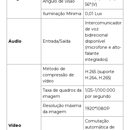
Ângulo de visão
56°(V)
Iluminação Mínima
0,01 Lux
Intercomunicador
de voz
bidirecional
Áudio
Entrada/Saída
disponível
(microfone e alto-
falante
integrados)
Método de
H.265 (suporte
compressão de
H.264, H.265)
vídeo
Taxa de quadros da
1/25~1/100.000
imagem
por segundo
Resolução máxima
1920*1080P
da imagem
Comutação
Vídeo
automática de