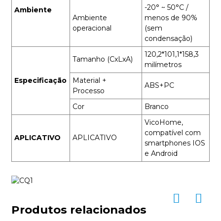
-20° ~ 50°C /
Ambiente
Ambiente
menos de 90%
operacional
(sem
condensação)
120,2*101,1*158,3
Tamanho (CxLxA)
milímetros
Especificação
Material +
ABS+PC
Processo
Cor
Branco
VicoHome,
compatível com
APLICATIVO
APLICATIVO
smartphones IOS
e Android
Produtos relacionados