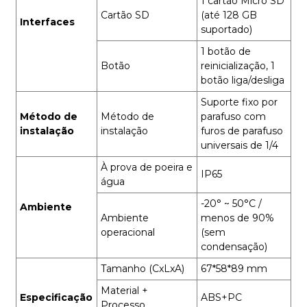
1 cartão Micro SD
Cartão SD
(até 128 GB
Interfaces
suportado)
1 botão de
Botão
reinicialização, 1
botão liga/desliga
Suporte fixo por
Método de
Método de
parafuso com
instalação
instalação
furos de parafuso
universais de 1/4
À prova de poeira e
IP65
água
-20° ~ 50°C /
Ambiente
Ambiente
menos de 90%
operacional
(sem
condensação)
Tamanho (CxLxA)
67*58*89 mm
Material +
Especificação
ABS+PC
Processo