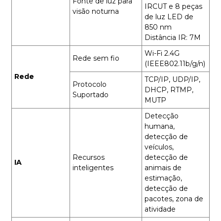
Fonte de luz para
IRCUT e 8 peças
visão noturna
de luz LED de
850 nm
Distância IR: 7M
Wi-Fi 2.4G
Rede sem fio
(IEEE802.11b/g/n)
Rede
TCP/IP, UDP/IP,
Protocolo
DHCP, RTMP,
Suportado
MUTP
Detecção
humana,
detecção de
veículos,
Recursos
detecção de
IA
inteligentes
animais de
estimação,
detecção de
pacotes, zona de
atividade