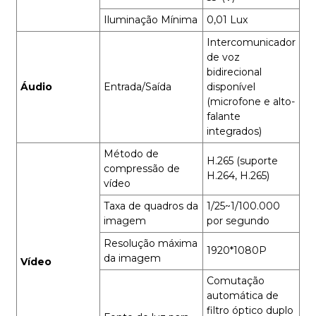
Iluminação Mínima
0,01 Lux
Intercomunicador
de voz
bidirecional
Áudio
Entrada/Saída
disponível
(microfone e alto-
falante
integrados)
Método de
H.265 (suporte
compressão de
H.264, H.265)
vídeo
Taxa de quadros da
1/25~1/100.000
imagem
por segundo
Resolução máxima
1920*1080P
da imagem
Vídeo
Comutação
automática de
filtro óptico duplo