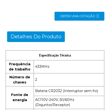
OBTER UMA COTAÇÃO
Detalhes Do Produto
Especificação Técnica
Frequência
433MHz
de trabalho
Número de
2
chaves
Bateria CR2032
(Interruptor sem fio)
Fonte de
AC110V-240V, 50/60Hz
energia
(Disjuntor/Receptor)