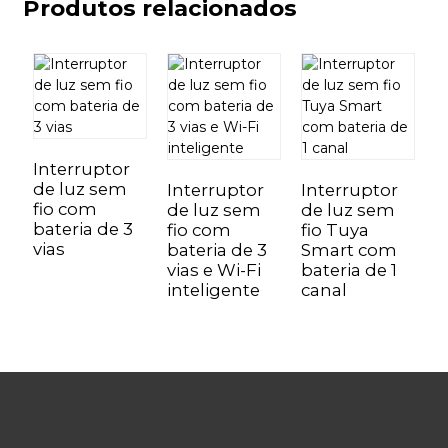
Produtos relacionados
Interruptor
I
de luz sem
d
Interruptor
Interruptor
fio com
f
de luz sem
de luz sem
bateria de 3
b
fio com
fio Tuya
vias
g
bateria de 3
Smart com
vias e Wi-Fi
bateria de 1
inteligente
canal