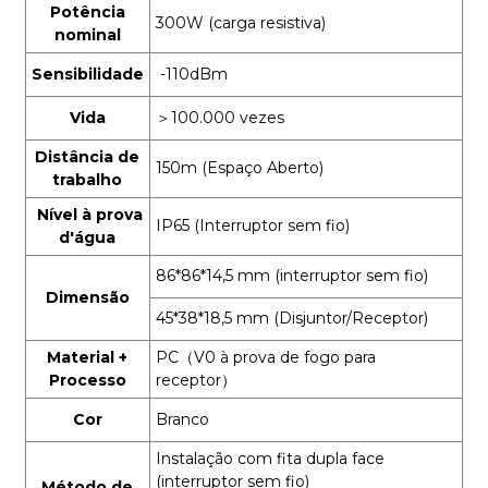
Potência
300W (carga resistiva)
nominal
Sensibilidade
-110dBm
Vida
＞
100.000 vezes
Distância de
150m (Espaço Aberto)
trabalho
Nível à prova
IP65 (Interruptor sem fio)
d'água
86*86*14,5 mm (interruptor sem fio)
Dimensão
45*38*18,5 mm (Disjuntor/Receptor)
Material +
PC
（
V0 à prova de fogo para
Processo
receptor
）
Cor
Branco
Instalação com fita dupla face
(interruptor sem fio)
Método de