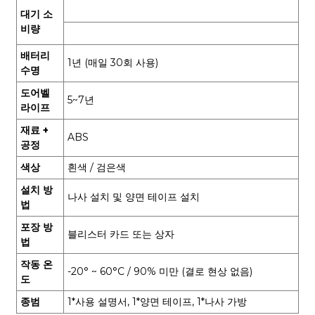
대기 소
비량
배터리
1년 (매일 30회 사용)
수명
도어벨
5~7년
라이프
재료 +
ABS
공정
색상
흰색 / 검은색
설치 방
나사 설치 및 양면 테이프 설치
법
포장 방
블리스터 카드 또는 상자
법
작동 온
-20° ~ 60°C / 90% 미만 (결로 현상 없음)
도
종범
1*사용 설명서, 1*양면 테이프, 1*나사 가방