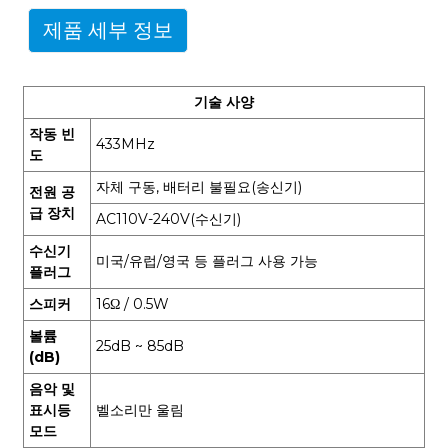
제품 세부 정보
기술 사양
작동 빈
433MHz
도
자체 구동, 배터리 불필요(송신기)
전원 공
급 장치
AC110V-240V(수신기)
수신기
미국/유럽/영국 등 플러그 사용 가능
플러그
스피커
16Ω / 0.5W
볼륨
25dB ~ 85dB
(dB)
음악 및
표시등
벨소리만 울림
모드