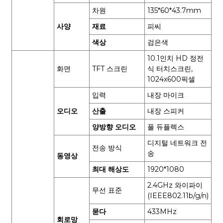
차원
135*60*43.7mm
사양
재료
피씨
색상
검은색
10.1인치 HD 정전
화면
TFT 스크린
식 터치스크린,
1024x600픽셀
입력
내장 마이크
오디오
산출
내장 스피커
양방향 오디오
풀 듀플렉스
디지털 네트워크 전
전송 방식
송
동영상
최대 해상도
1920*1080
2.4GHz 와이파이
무선 표준
(IEEE802.11b/g/n)
묻다
433MHz
회로망