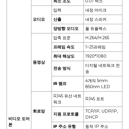
최소 조도
0.01 럭스
입력
내장 마이크
오디오
산출
내장 스피커
양방향 오디오
풀 듀플렉스
압축 표준
H.264/H.265
프레임 속도
1~25프레임
최대 해상도
1920*1080
동영상
디지털 네트워크 전
전송 방식
송
4개의 5mm
IR 램프
850nm LED
RJ45 유선 네트
RJ45 포트
워크
회로망
TCP/IP, UDP/IP,
지원 프로토콜
DHCP
비디오 도어
폰
IP 주소 유형
동적 IP 주소