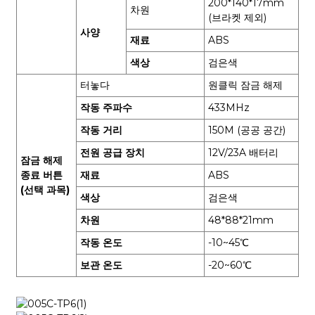
200*140*17mm
차원
(브라켓 제외)
사양
재료
ABS
색상
검은색
터놓다
원클릭 잠금 해제
작동 주파수
433MHz
작동 거리
150M (공공 공간)
전원 공급 장치
12V/23A 배터리
잠금 해제
종료 버튼
재료
ABS
(선택 과목)
색상
검은색
차원
48*88*21mm
작동 온도
-10~45℃
보관 온도
-20~60℃