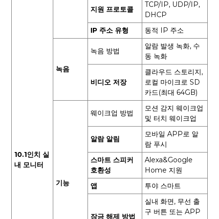
TCP/IP, UDP/IP,
지원 프로토콜
DHCP
IP 주소 유형
동적 IP 주소
알람 발생 녹화, 수
녹음 방법
동 녹화
녹음
클라우드 스토리지,
비디오 저장
로컬 마이크로 SD
카드(최대 64GB)
모션 감지 웨이크업
웨이크업 방법
및 터치 웨이크업
모바일 APP로 알
알람 알림
람 푸시
10.1인치 실
스마트 스피커
Alexa&Google
내 모니터
호환성
Home 지원
기능
앱
투야 스마트
실내 화면, 무선 출
구 버튼 또는 APP
잠금 해제 방법