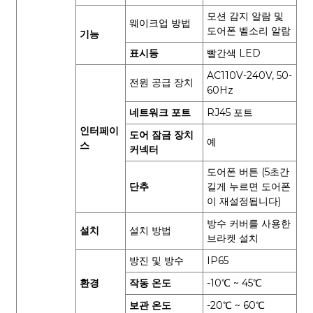
모션 감지 알람 및
웨이크업 방법
도어폰 벨소리 알람
기능
표시등
빨간색 LED
AC110V-240V, 50-
전원 공급 장치
60Hz
네트워크 포트
RJ45 포트
인터페이
도어 잠금 장치
예
스
커넥터
도어폰 버튼 (5초간
단추
길게 누르면 도어폰
이 재설정됩니다)
방수 커버를 사용한
설치
설치 방법
브라켓 설치
방진 및 방수
IP65
환경
작동 온도
-10℃ ~ 45℃
보관 온도
-20℃ ~ 60℃