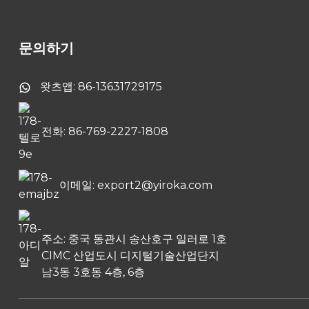
10.1인치 터치스크린을 탑
재한 Tuya 비디오 도어폰
시스템
문의하기
투야 스마트 PTZ 실내 카
메라
왓츠앱: 86-13631729175
전화: 86-769-2227-1808
배터리 무선 도어벨 차임
이메일: export2@yiroka.com
주소: 중국 동관시 송산호구 일러로 1호
CIMC 산업도시 디지털기술산업단지
남3동 3호동 4층, 6층