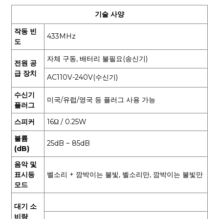
기술 사양
작동 빈
433MHz
도
자체 구동, 배터리 불필요(송신기)
전원 공
급 장치
AC110V-240V(수신기)
수신기
미국/유럽/영국 등 플러그 사용 가능
플러그
스피커
16Ω / 0.25W
볼륨
25dB ~ 85dB
(dB)
음악 및
표시등
벨소리 + 깜박이는 불빛, 벨소리만, 깜박이는 불빛만
모드
대기 소
비량