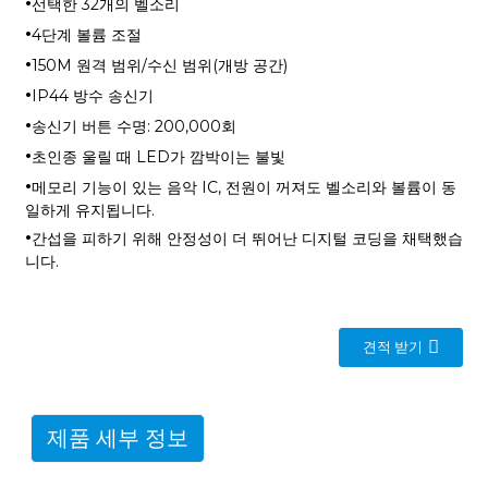
·
선택한 32개의 벨소리
·
4단계 볼륨 조절
·
150M 원격 범위/수신 범위(개방 공간)
·
IP44 방수 송신기
·
송신기 버튼 수명: 200,000회
·
초인종 울릴 때 LED가 깜박이는 불빛
·
메모리 기능이 있는 음악 IC, 전원이 꺼져도 벨소리와 볼륨이 동
일하게 유지됩니다.
·
간섭을 피하기 위해 안정성이 더 뛰어난 디지털 코딩을 채택했습
니다.
견적 받기
제품 세부 정보