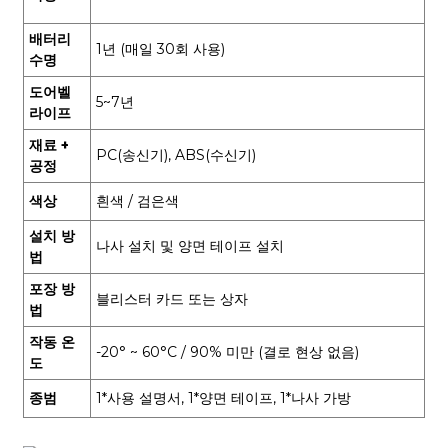
배터리
1년 (매일 30회 사용)
수명
도어벨
5~7년
라이프
재료 +
PC(송신기), ABS(수신기)
공정
색상
흰색 / 검은색
설치 방
나사 설치 및 양면 테이프 설치
법
포장 방
블리스터 카드 또는 상자
법
작동 온
-20° ~ 60°C / 90% 미만 (결로 현상 없음)
도
종범
1*사용 설명서, 1*양면 테이프, 1*나사 가방