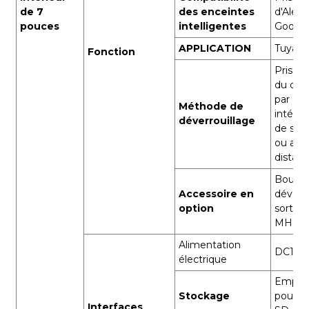
de 7
des enceintes
d'Alexa
pouces
intelligentes
Googl
APPLICATION
Tuya S
Fonction
Prise 
du déve
par écr
Méthode de
intérie
déverrouillage
de sorti
ou appl
distan
Bouton
Accessoire en
déverro
option
sortie 
MHz
Alimentation
DC12V, 
électrique
Empla
Stockage
pour c
Interfaces