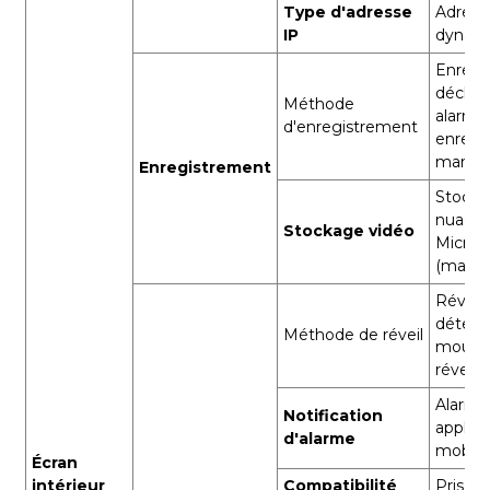
Type d'adresse
Adress
IP
dynam
Enregi
déclen
Méthode
alarme
d'enregistrement
enregi
manue
Enregistrement
Stocka
nuage,
Stockage vidéo
Micro 
(max. 
Réveil 
détect
Méthode de réveil
mouve
réveil t
Alarme
Notification
applica
d'alarme
mobile
Écran
intérieur
Compatibilité
Prise 