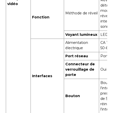
vidéo
détect
mouve
Méthode de réveil
réveil 
Fonction
interp
sonner
Voyant lumineux
LED r
Alimentation
CA 110
électrique
50-60 
Port réseau
Port R
Connecteur de
verrouillage de
Oui
porte
Interfaces
Bouton
l'inter
pressi
Bouton
de 5 s
réinitia
l'inter