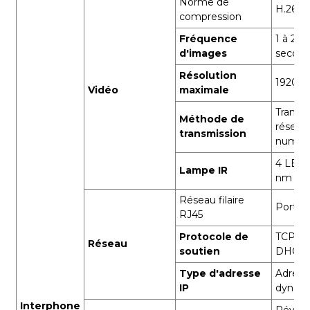
Norme de
H.264/
compression
Fréquence
1 à 25 
d'images
secon
Résolution
1920*1
Vidéo
maximale
Transm
Méthode de
réseau
transmission
numér
4 LED
Lampe IR
nm
Réseau filaire
Port R
RJ45
Protocole de
TCP/IP
Réseau
soutien
DHCP
Type d'adresse
Adress
IP
dynam
Interphone
Réveil 