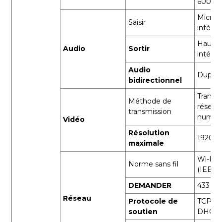
600 pix
Micro
Saisir
intégr
Haut-p
Audio
Sortir
intégr
Audio
Duplex 
bidirectionnel
Transm
Méthode de
réseau
transmission
numér
Vidéo
Résolution
1920*1
maximale
Wi-Fi 
Norme sans fil
(IEEE8
DEMANDER
433 M
Réseau
Protocole de
TCP/IP
soutien
DHCP