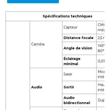
Spécifications techniques
CMOS 1/
Capteur
mégapi
Distance focale
2,5 m
Caméra
145°(D)
Angle de vision
80°(V)
Éclairage
0,01 L
minimal
Micro
Saisir
intégr
Haut-p
Audio
Sortir
intégr
Audio
Duplex 
bidirectionnel