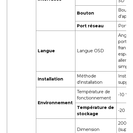
SD
Bouto
Bouton
d'appa
Port réseau
Port R
Anglais
portuga
français
Langue
Langue OSD
espagn
alleman
simplif
Méthode
Install
Installation
d'installation
suppor
Température de
-10 ℃ 
fonctionnement
Environnement
Température de
-20 ℃ 
stockage
200*1
Dimension
(suppo