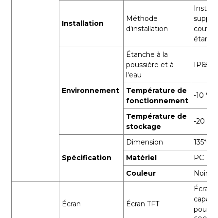
Install
Méthode
suppor
Installation
d'installation
couver
étanch
Étanche à la
poussière et à
IP65
l'eau
Environnement
Température de
-10 ℃ 
fonctionnement
Température de
-20 ℃ 
stockage
Dimension
135*60
Spécification
Matériel
PC
Couleur
Noir
Écran t
capacit
Écran
Écran TFT
pouces