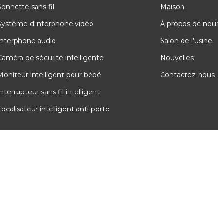
Sonnette sans fil
Maison
Système d'interphone vidéo
À propos de nou
Interphone audio
Salon de l'usine
Caméra de sécurité intelligente
Nouvelles
Moniteur intelligent pour bébé
Contactez-nous
nterrupteur sans fil intelligent
Localisateur intelligent anti-perte
ight @ 2025 Shenzhen Yiroka Electronic Co., Ltd. Tous droits rés