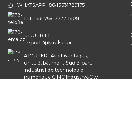
intelligente Tuya
WHATSAPP : 86-13631729175
TÉL. : 86-769-2227-1808
Sonnette de porte sans
fil à piles
COURRIEL :
export2@yiroka.com
AJOUTER : 4e et 6e étages,
I
unité 3, bâtiment Sud 3, parc
industriel de technologie
numérique CIMC Industry&City,
n° 1, Yile Road, district du lac
Songshan, Dongguan, Chine
Copyr