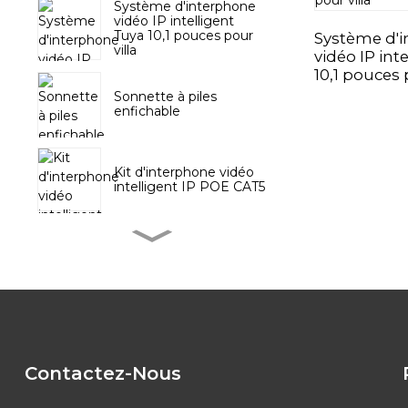
Système d'interphone
vidéo IP intelligent
Tuya 10,1 pouces pour
Système d'
villa
vidéo IP int
10,1 pouces 
Sonnette à piles
enfichable
Kit d'interphone vidéo
intelligent IP POE CAT5
Carillon de porte sans fil
avec bouton-poussoir à
piles
Système d'interphone
vidéo Tuya avec écran
tactile de 10,1 pouces
Contactez-Nous
Caméra d'intérieur PTZ