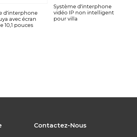
Système d'interphone
Kit
vidéo IP non intelligent
int
 d'interphone
pour villa
uya avec écran
de 10,1 pouces
e
Contactez-Nous