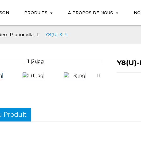
ISON
PRODUITS
À PROPOS DE NOUS
NO
éo IP pour villa
Y8(U)-KP1
Y8(U)-
Loading...
Loading...
u Produit