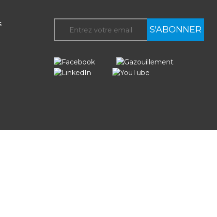
s
S'ABONNER
ervés.