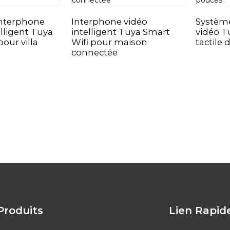
interphone
Interphone vidéo
Système
elligent Tuya
intelligent Tuya Smart
vidéo T
pour villa
Wifi pour maison
tactile 
connectée
Produits
Lien Rapid