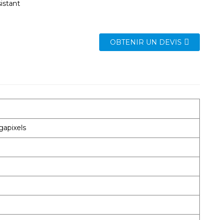
istant
OBTENIR UN DEVIS
gapixels