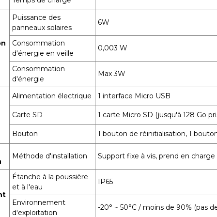
Temps de charge
Puissance des
6W
panneaux solaires
on
Consommation
0,003 W
d'énergie en veille
Consommation
Max 3W
d'énergie
Alimentation électrique
1 interface Micro USB
Carte SD
1 carte Micro SD (jusqu'à 128 Go pr
Bouton
1 bouton de réinitialisation, 1 bout
Méthode d'installation
Support fixe à vis, prend en charge l
n
Étanche à la poussière
IP65
et à l'eau
nt
Environnement
-20° ~ 50°C
/ moins de 90%
(pas d
d'exploitation