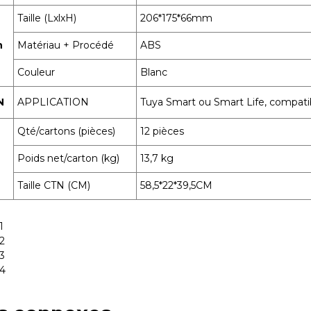
Taille (LxlxH)
206*175*66mm
n
Matériau + Procédé
ABS
Couleur
Blanc
N
APPLICATION
Tuya Smart ou Smart Life, compati
Qté/cartons (pièces)
12 pièces
Poids net/carton (kg)
13,7 kg
Taille CTN (CM)
58,5*22*39,5CM