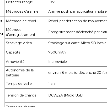
Détecter l'angle
105°
Méthodes d'alarme
Alarme push par application mobile
us
Méthode de réveil
Réveil par détection de mouvement P
Méthode
Enregistrement déclenché par ala
nt
d'enregistrement
Stockage vidéo
Stockage sur carte Micro SD locale
Capacité
7800mAh
Amovibilité
Inamovible
Autonomie de la
environ 8 mois (si déclenché 20 fois
batterie
Temps de veille
1 an
Tension de charge
DC5V/2A (Micro USB)