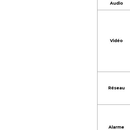
intelligente Tuya
Audio
Sonnette de porte sans
fil à piles
Vidéo
Réseau
Alarme