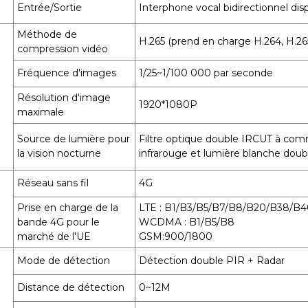
Entrée/Sortie
Interphone vocal bidirectionnel dis
Méthode de
H.265 (prend en charge H.264, H.26
compression vidéo
Fréquence d'images
1/25~1/100 000 par seconde
Résolution d'image
1920*1080P
maximale
Source de lumière pour
Filtre optique double IRCUT à co
la vision nocturne
infrarouge et lumière blanche doubl
Réseau sans fil
4G
Prise en charge de la
LTE : B1/B3/B5/B7/B8/B20/B38/B4
bande 4G pour le
WCDMA : B1/B5/B8
marché de l'UE
GSM:900/1800
Mode de détection
Détection double PIR + Radar
Distance de détection
0~12M