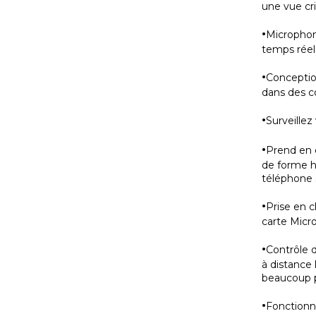
une vue cri
·
Microphone
temps réel
·
Conceptio
dans des c
·
Surveille
·
Prend en 
de forme h
téléphone
·
Prise en c
carte Micr
·
Contrôle 
à distance
beaucoup p
·
Fonctionn