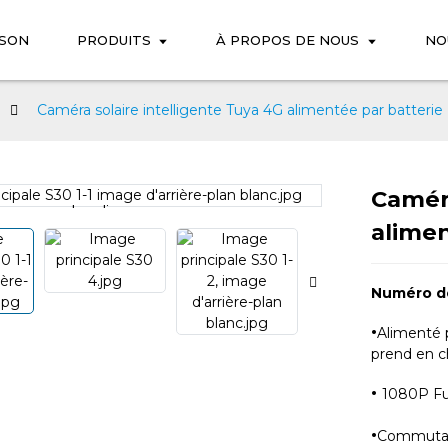
ISON
PRODUITS
À PROPOS DE NOUS
NO
Caméra solaire intelligente Tuya 4G alimentée par batterie
Caméra
Loading...
Loading...
alimen
Numéro d
·
Alimenté p
prend en c
·
1080P Fu
·
Commutati