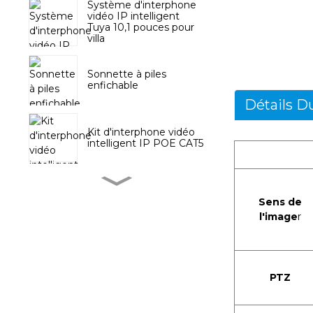
Système d'interphone
vidéo IP intelligent
Tuya 10,1 pouces pour
villa
Sonnette à piles
enfichable
Détails D
Kit d'interphone vidéo
intelligent IP POE CAT5
Carillon de porte sans fil
avec bouton-poussoir à
Sens de
piles
l'image
r
Système d'interphone
vidéo Tuya avec écran
tactile de 10,1 pouces
PTZ
Caméra d'intérieur PTZ