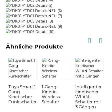
Ähnliche Produkte
Tuya Smart 1
1-Gang-
Intelligenter
Gang
Kinetic-
kinetischer
Kinetischer
Wireless-
WLAN-
K
Funkschalter
Schalter
Schalter mit
K
3 Gängen
L