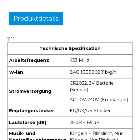
Produktdetails
1111
Technische Spezifikation
Arbeitsfrequenz
433 MHz
W-lan
2,4G IEEE802.11b/g/n
CR2032, 3V Batterie
(Sender)
Stromversorgung
AC110V-240V (Empfänger)
Empfängerstecker
EU/UK/US-Stecker
Lautstärke (dB)
25 dB ~ 85 dB
Musik- und
Klingeln + Blinklicht, Nur
Kontrollleuchtenmodus
Klingeln, Nur Blinklicht