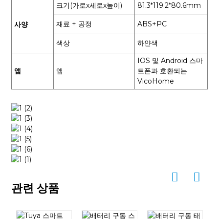
크기(가로x세로x높이)
81.3*119.2*80.6mm
재료 + 공정
ABS+PC
사양
색상
하얀색
IOS 및 Android 스마
앱
앱
트폰과 호환되는
VicoHome
관련 상품