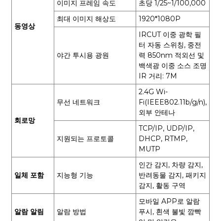
이미지 프레임 속도
초당 1/25~1/100,000
최대 이미지 해상도
1920*1080P
동영상
IRCUT 이중 광학 필
터 자동 스위칭, 중전
야간 투시용 광원
력 850nm 적외선 및
백색광 이중 소스 조명
IR 거리: 7M
2.4G Wi-
무선 네트워크
Fi(IEEE802.11b/g/n),
외부 안테나
회로망
TCP/IP, UDP/IP,
지원되는 프로토콜
DHCP, RTMP,
MUTP
인간 감지, 차량 감지,
일체 포함
지능형 기능
반려동물 감지, 패키지
감지, 활동 구역
모바일 APP로 알람
알람 알림
알람 방법
푸시, 흰색 불빛 깜빡