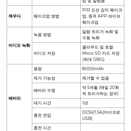
임 및 알람음
PIR 모션 감지 웨이크
깨우다
웨이크업 방법
업, 원격 APP 라이브
웨이크업
알람 트리거 녹화 및
녹음 방법
수동 녹화
비디오 녹화
클라우드 및 로컬
비디오 저장
Micro SD 카드 저장
(최대 128G)
용량
8000mAh
제거 가능성
제거할 수 없음
약 5개월 (매일 20회
배터리 수명
씩 트리거하는 경우)
배터리
대기 시간
1년
DC5V/1.5A(마이크로
충전 전압
USB)
충전 시간