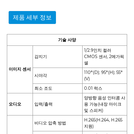
제품 세부 정보
기술 사양
1/2.9인치 컬러
감지기
CMOS 센서, 2메가픽
셀
이미지 센서
110°(D); 95°(H); 55°
시야각
(V)
최소 조도
0.01 럭스
양방향 음성 인터콤 사
오디오
입력/출력
용 가능(내장 마이크
및 스피커)
H.265(H.264, H.265
비디오 압축 방법
지원)