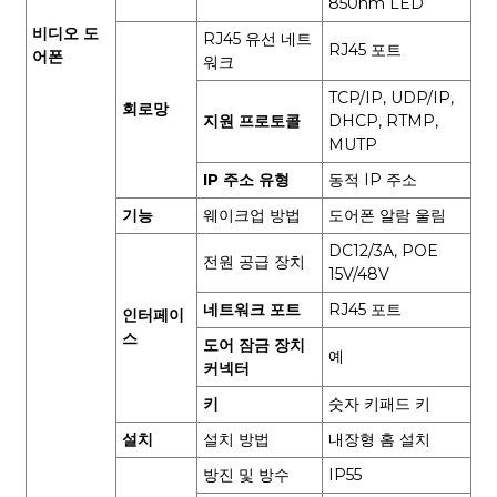
850nm LED
비디오 도
RJ45 유선 네트
RJ45 포트
어폰
워크
TCP/IP, UDP/IP,
회로망
지원 프로토콜
DHCP, RTMP,
MUTP
IP 주소 유형
동적 IP 주소
기능
웨이크업 방법
도어폰 알람 울림
DC12/3A, POE
전원 공급 장치
15V/48V
네트워크 포트
RJ45 포트
인터페이
스
도어 잠금 장치
예
커넥터
키
숫자 키패드 키
설치
설치 방법
내장형 홈 설치
방진 및 방수
IP55