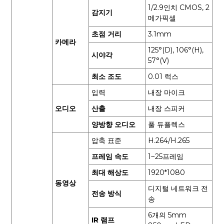
1/2.9인치 CMOS, 2
감지기
메가픽셀
초점 거리
3.1mm
카메라
125°(D), 106°(H),
시야각
57°(V)
최소 조도
0.01 럭스
입력
내장 마이크
오디오
산출
내장 스피커
양방향 오디오
풀 듀플렉스
압축 표준
H.264/H.265
프레임 속도
1~25프레임
최대 해상도
1920*1080
동영상
디지털 네트워크 전
전송 방식
송
6개의 5mm
IR 램프