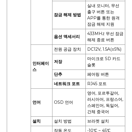
실내 모니터, 무선
출구 버튼 또는
잠금 해제 방법
APP를 통한 원격
잠금 해제 지원
433MHz 무선 잠금
옵션 액세서리
해제 종료 버튼
전원 공급 장치
DC12V, 1.5A(±5%)
마이크로 SD 카드
저장
인터페이
슬롯
스
단추
페어링 버튼
네트워크 포트
RJ45 포트
영어, 포르투갈어,
러시아어, 프랑스어,
언어
OSD 언어
스페인어, 독일어,
간체 중국어
설치
설치 방법
브라켓 설치
작동 온도
-10℃ ~ 45℃