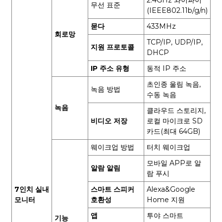
2.4GHz 와이파이
무선 표준
(IEEE802.11b/g/n)
묻다
433MHz
회로망
TCP/IP, UDP/IP,
지원 프로토콜
DHCP
IP 주소 유형
동적 IP 주소
초인종 울림 녹음,
녹음 방법
수동 녹음
녹음
클라우드 스토리지,
비디오 저장
로컬 마이크로 SD
카드(최대 64GB)
웨이크업 방법
터치 웨이크업
모바일 APP로 알
알람 알림
람 푸시
7인치 실내
스마트 스피커
Alexa&Google
모니터
호환성
Home 지원
앱
투야 스마트
기능