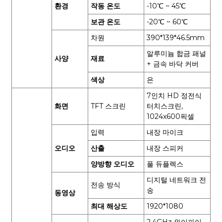
환경
작동 온도
-10℃ ~ 45℃
보관 온도
-20℃ ~ 60℃
차원
390*139*46.5mm
알루미늄 합금 패널
사양
재료
+ 금속 바닥 커버
색상
은
7인치 HD 정전식
화면
TFT 스크린
터치스크린,
1024x600픽셀
입력
내장 마이크
오디오
산출
내장 스피커
양방향 오디오
풀 듀플렉스
디지털 네트워크 전
전송 방식
송
동영상
최대 해상도
1920*1080