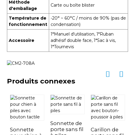
Méthode
Carte ou boîte blister
d'emballage
Température de
-20° ~ 60°C / moins de 90% (pas de
fonctionnement
condensation)
1*Manuel d'utilisation, 1*Ruban
Accessoire
adhésif double face, 1*Sac à vis,
1*Tournevis
Produits connexes
S
p
Sonnette de
e
porte sans fil
Sonnette
Carillon de