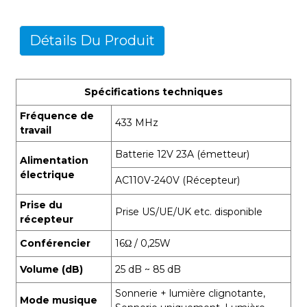
Détails Du Produit
Spécifications techniques
Fréquence de
433 MHz
travail
Batterie 12V 23A (émetteur)
Alimentation
électrique
AC110V-240V (Récepteur)
Prise du
Prise US/UE/UK etc. disponible
récepteur
Conférencier
16Ω / 0,25W
Volume (dB)
25 dB ~ 85 dB
Sonnerie + lumière clignotante,
Mode musique