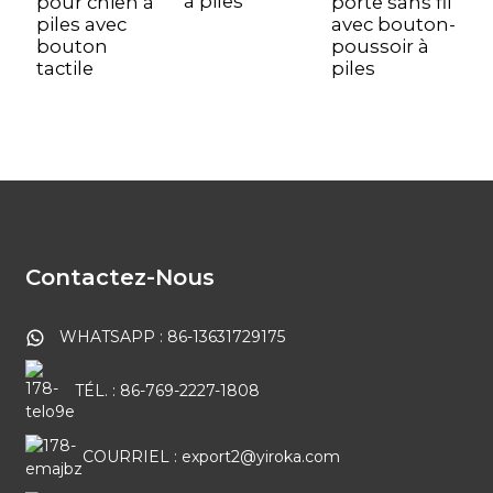
à piles
pour chien à
porte sans fil
piles avec
avec bouton-
bouton
poussoir à
tactile
piles
Contactez-Nous
WHATSAPP : 86-13631729175
TÉL. : 86-769-2227-1808
COURRIEL : export2@yiroka.com