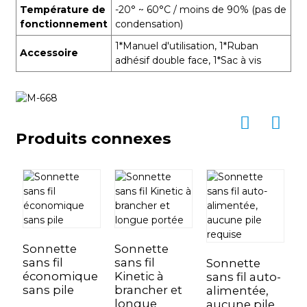
Température de
-20° ~ 60°C / moins de 90% (pas de
fonctionnement
condensation)
1*Manuel d'utilisation, 1*Ruban
Accessoire
adhésif double face, 1*Sac à vis
Produits connexes
Sonnette
Sonnette
S
sans fil
sans fil
s
Sonnette
économique
Kinetic à
c
sans fil auto-
sans pile
brancher et
s
alimentée,
longue
aucune pile