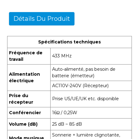
Détails Du Produit
Spécifications techniques
Fréquence de
433 MHz
travail
Auto-alimenté, pas besoin de
Alimentation
batterie (émetteur)
électrique
AC110V-240V (Récepteur)
Prise du
Prise US/UE/UK etc. disponible
récepteur
Conférencier
16Ω / 0,25W
Volume (dB)
25 dB ~ 85 dB
Sonnerie + lumière clignotante,
Mode musique