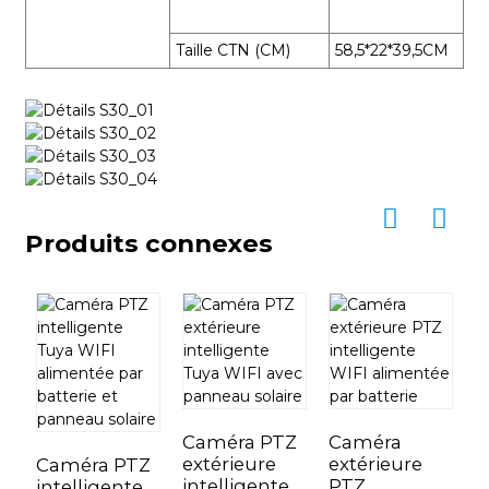
Taille CTN (CM)
58,5*22*39,5CM
Produits connexes
Caméra PTZ
Caméra
C
extérieure
extérieure
s
Caméra PTZ
intelligente
PTZ
i
intelligente