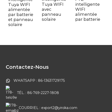
Tuya WIFI
intelligente
W
Tuya WIFI
avec
WIFI
a
alimentée
panneau
alimentée
p
par batterie
solaire
par batterie
et panneau
solaire
Contactez-Nous
WHATSAPP : 86-13631729175
TÉL. : 86-769-2227-1808
COURRIEL : export2@yiroka.com