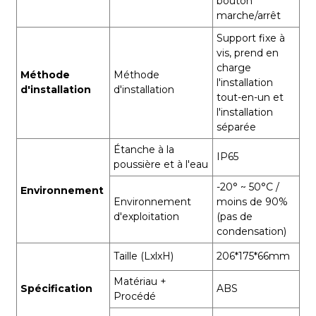
bouton
marche/arrêt
Support fixe à
vis, prend en
charge
Méthode
Méthode
l'installation
d'installation
d'installation
tout-en-un et
l'installation
séparée
Étanche à la
IP65
poussière et à l'eau
-20° ~ 50°C /
Environnement
Environnement
moins de 90%
d'exploitation
(pas de
condensation)
Taille (LxlxH)
206*175*66mm
Matériau +
Spécification
ABS
Procédé