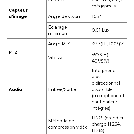
mégapixels
Capteur
d'image
Angle de vision
105°
Éclairage
0,01 Lux
minimum
Angle PTZ
355°(H), 100°(V)
PTZ
55°/S(H),
Vitesse
40°/S(V)
Interphone
vocal
bidirectionnel
Audio
Entrée/Sortie
disponible
(microphone et
haut-parleur
intégrés)
H.265 (prend en
Méthode de
charge H.264,
compression vidéo
H.265)