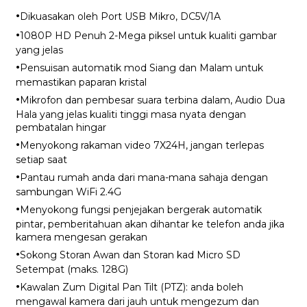
·
Dikuasakan oleh Port USB Mikro, DC5V/1A
·
1080P HD Penuh 2-Mega piksel untuk kualiti gambar
yang jelas
·
Pensuisan automatik mod Siang dan Malam untuk
memastikan paparan kristal
·
Mikrofon dan pembesar suara terbina dalam, Audio Dua
Hala yang jelas kualiti tinggi masa nyata dengan
pembatalan hingar
·
Menyokong rakaman video 7X24H, jangan terlepas
setiap saat
·
Pantau rumah anda dari mana-mana sahaja dengan
sambungan WiFi 2.4G
·
Menyokong fungsi penjejakan bergerak automatik
pintar, pemberitahuan akan dihantar ke telefon anda jika
kamera mengesan gerakan
·
Sokong Storan Awan dan Storan kad Micro SD
Setempat (maks. 128G)
·
Kawalan Zum Digital Pan Tilt (PTZ): anda boleh
mengawal kamera dari jauh untuk mengezum dan