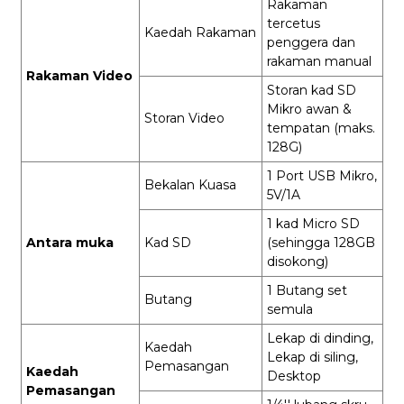
Rakaman
tercetus
Kaedah Rakaman
penggera dan
rakaman manual
Rakaman Video
Storan kad SD
Mikro awan &
Storan Video
tempatan (maks.
128G)
1 Port USB Mikro,
Bekalan Kuasa
5V/1A
1 kad Micro SD
Antara muka
Kad SD
(sehingga 128GB
disokong)
1 Butang set
Butang
semula
Lekap di dinding,
Kaedah
Lekap di siling,
Pemasangan
Kaedah
Desktop
Pemasangan