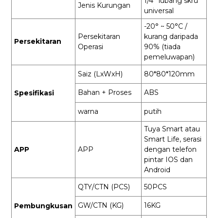
1/4'' lubang skru
Jenis Kurungan
universal
-20° ~ 50°C /
Persekitaran
kurang daripada
Persekitaran
Operasi
90% (tiada
pemeluwapan)
Saiz (LxWxH)
80*80*120mm
Bahan + Proses
ABS
Spesifikasi
warna
putih
Tuya Smart atau
Smart Life, serasi
APP
APP
dengan telefon
pintar IOS dan
Android
QTY/CTN (PCS)
50PCS
GW/CTN (KG)
16KG
Pembungkusan