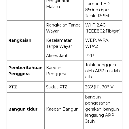
Penglihatan
Lampu LED
Malam
850nm 6pcs
Jarak IR: 5M
Rangkaian Tanpa
Wi-Fi 2.4G
Wayar
(IEEE802.11b/g/n)
Rangkaian
Keselamatan
WEP, WPA,
Tanpa Wayar
WPA2
Akses Jauh
P2P
Tolak penggera
Pemberitahuan
Kaedah
oleh APP mudah
Penggera
Penggera
alih
PTZ
Sudut PTZ
355°(H), 70°(V)
bangun
pengesanan
Bangun tidur
Kaedah Bangun
gerakan, bangun
langsung APP
Jauh