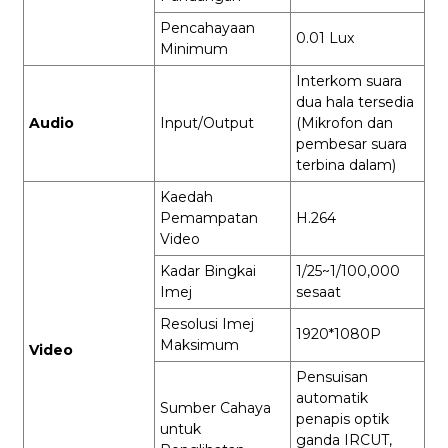
Pencahayaan
0.01 Lux
Minimum
Interkom suara
dua hala tersedia
Audio
Input/Output
(Mikrofon dan
pembesar suara
terbina dalam)
Kaedah
Pemampatan
H.264
Video
Kadar Bingkai
1/25~1/100,000
Imej
sesaat
Resolusi Imej
1920*1080P
Maksimum
Video
Pensuisan
automatik
Sumber Cahaya
penapis optik
untuk
ganda IRCUT,