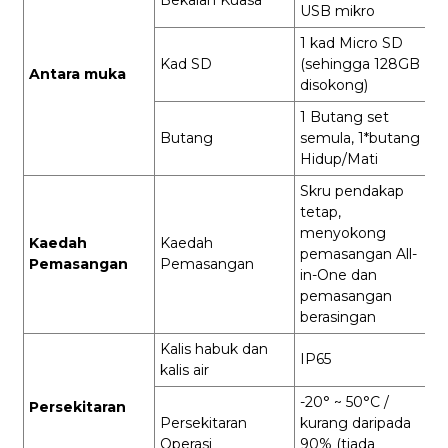
USB mikro
1 kad Micro SD
Kad SD
(sehingga 128GB
Antara muka
disokong)
1 Butang set
Butang
semula, 1*butang
Hidup/Mati
Skru pendakap
tetap,
menyokong
Kaedah
Kaedah
pemasangan All-
Pemasangan
Pemasangan
in-One dan
pemasangan
berasingan
Kalis habuk dan
IP65
kalis air
-20° ~ 50°C /
Persekitaran
Persekitaran
kurang daripada
Operasi
90% (tiada