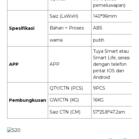
pemeluwapan)
Saiz (LxWxH)
140*96mm
Bahan + Proses
ABS
Spesifikasi
warna
putih
Tuya Smart atau
Smart Life, serasi
APP
APP
dengan telefon
pintar IOS dan
Android
QTY/CTN (PCS)
9PCS
GW/CTN (KG)
16KG
Pembungkusan
Saiz CTN (CM)
57*25.8*47.2sm