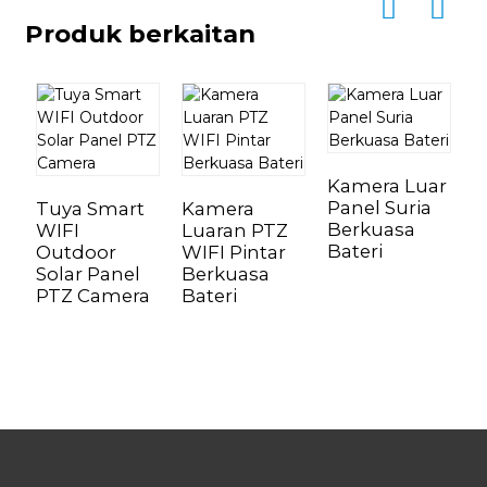
Produk berkaitan
Kamera Luar
Panel Suria
Tuya Smart
Kamera
Berkuasa
WIFI
Luaran PTZ
K
Bateri
Outdoor
WIFI Pintar
P
Solar Panel
Berkuasa
K
PTZ Camera
Bateri
W
B
B