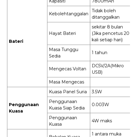
Kapasiti
7800mAh
Tidak boleh
Kebolehtanggalan
ditanggalkan
sekitar 8 bulan
Hayat Bateri
(Jika pencetus 20
kali setiap hari)
Bateri
Masa Tunggu
1 tahun
Sedia
DC5V/2A(Mikro
Mengecas Voltan
USB)
Masa Mengecas
Kuasa Panel Suria
3.5W
Penggunaan
Penggunaan
0.003W
Kuasa Siap Sedia
Kuasa
Penggunaan
4W maks
Kuasa
1 antara muka
Bekalan Kuasa