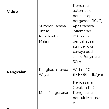
Pensuisan
automatik
Video
penapis optik
berganda IRCUT,
Sumber Cahaya
4pcs cahaya
untuk
inframerah
Penglihatan
850nm &
Malam
pencahayaan
sumber dwi
cahaya putih,
Jarak Penyinaran
30m
Rangkaian Tanpa
Wi-Fi 2.4G
Rangkaian
Wayar
(IEEE802.11b/g/n)
Pengesanan
Gerakan PIR dan
Mod Pengesanan
Pengesanan
bentuk Manusia
AI