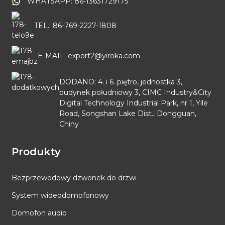
WHATSAPP: 86-13631729175
TEL.: 86-769-2227-1808
E-MAIL: export2@yiroka.com
DODANO: 4. i 6. piętro, jednostka 3,
budynek południowy 3, CIMC Industry&City
Digital Technology Industrial Park, nr 1, Yile
Road, Songshan Lake Dist., Dongguan,
Chiny
Produkty
Bezprzewodowy dzwonek do drzwi
System wideodomofonowy
Domofon audio