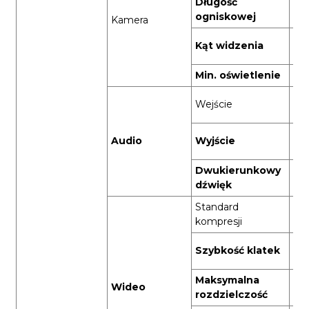
Długość
2,
ogniskowej
Kamera
145
Kąt widzenia
(wy
Min. oświetlenie
0,0
Wb
Wejście
mi
Wb
Audio
Wyjście
gło
Dwukierunkowy
Peł
dźwięk
Standard
H.2
kompresji
1~2
Szybkość klatek
se
Maksymalna
Wideo
19
rozdzielczość