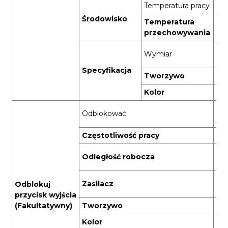
Temperatura pracy
-10
Środowisko
Temperatura
-2
przechowywania
20
Wymiar
(b
Specyfikacja
Tworzywo
AB
Kolor
Cz
Od
Odblokować
jed
Częstotliwość pracy
43
15
Odległość robocza
prz
Ak
Zasilacz
Odblokuj
12
przycisk wyjścia
(Fakultatywny)
Tworzywo
AB
Kolor
Cz