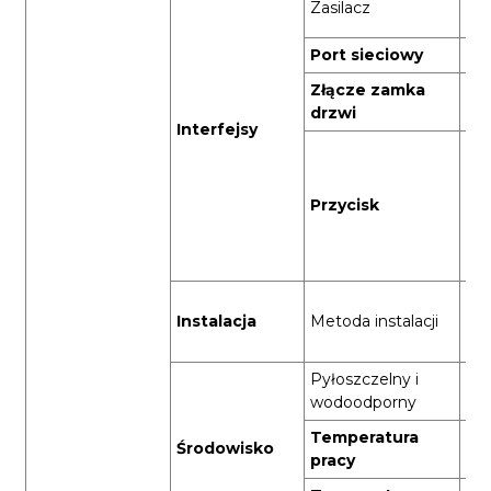
Zasilacz
V-2
Port sieciowy
Por
Złącze zamka
Ta
drzwi
Interfejsy
Pr
(dł
prz
Przycisk
sp
zr
do
Mo
Instalacja
Metoda instalacji
osł
wo
Pyłoszczelny i
IP
wodoodporny
Temperatura
Środowisko
-10
pracy