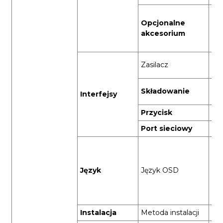
Be
Opcjonalne
prz
akcesorium
od
43
Prą
Zasilacz
A (
Gni
Składowanie
Interfejsy
Mi
Przycisk
Prz
Port sieciowy
Por
Ang
por
ros
Język
Język OSD
his
nie
up
Instalacja
Metoda instalacji
Mo