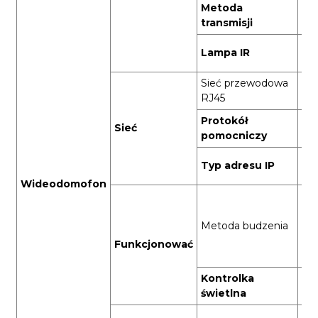
Metoda
Tra
transmisji
cy
4s
Lampa IR
LE
Sieć przewodowa
Por
RJ45
Protokół
Sieć
Pro
pomocniczy
Dy
Typ adresu IP
IP
Wideodomofon
Wy
wy
Metoda budzenia
ruc
dz
Funkcjonować
drz
Kontrolka
Cz
świetlna
LE
Pr