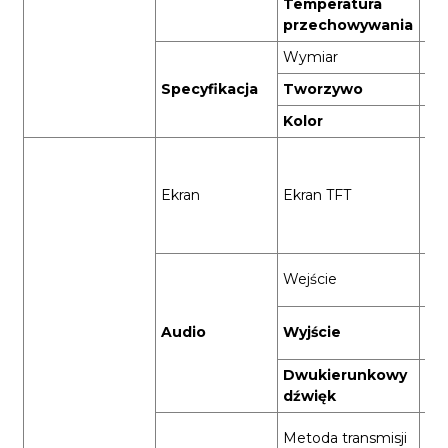
Temperatura
-2
przechowywania
Wymiar
13
Specyfikacja
Tworzywo
Ko
Kolor
Cz
7-c
po
Ekran
Ekran TFT
ek
HD
pik
Wb
Wejście
mi
Wb
Audio
Wyjście
gło
Dwukierunkowy
Peł
dźwięk
Tra
Metoda transmisji