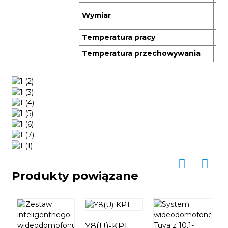
Wy
Wymiar
48
Temperatura pracy
-1
Temperatura przechowywania
-2
Produkty powiązane
Y8(U)-KP1