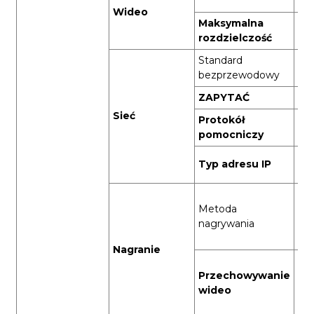
cy
Wideo
Maksymalna
19
rozdzielczość
Standard
Wi-
bezprzewodowy
(IE
ZAPYTAĆ
43
Sieć
Protokół
Pro
pomocniczy
Dy
Typ adresu IP
IP
Na
Metoda
wy
nagrywania
al
na
Nagranie
Pr
Przechowywanie
chm
wideo
kar
(ma