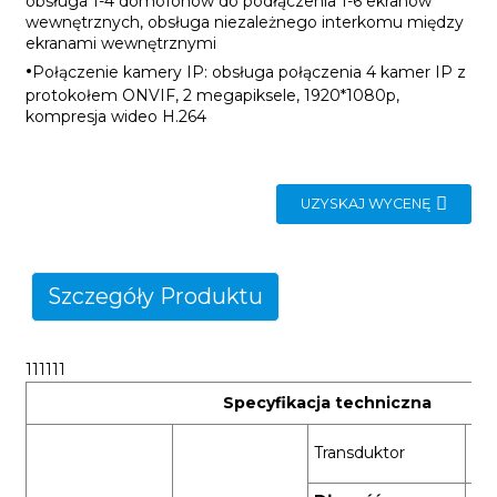
obsługa 1-4 domofonów do podłączenia 1-6 ekranów
wewnętrznych, obsługa niezależnego interkomu między
ekranami wewnętrznymi
·
Połączenie kamery IP: obsługa połączenia 4 kamer IP z
protokołem ONVIF, 2 megapiksele, 1920*1080p,
kompresja wideo H.264
UZYSKAJ WYCENĘ
Szczegóły Produktu
111111
Specyfikacja techniczna
1/2
Transduktor
me