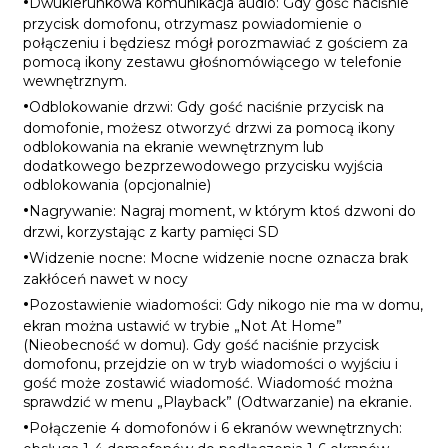
·
Dwukierunkowa komunikacja audio: Gdy gość naciśnie
przycisk domofonu, otrzymasz powiadomienie o
połączeniu i będziesz mógł porozmawiać z gościem za
pomocą ikony zestawu głośnomówiącego w telefonie
wewnętrznym.
·
Odblokowanie drzwi: Gdy gość naciśnie przycisk na
domofonie, możesz otworzyć drzwi za pomocą ikony
odblokowania na ekranie wewnętrznym lub
dodatkowego bezprzewodowego przycisku wyjścia
odblokowania (opcjonalnie)
·
Nagrywanie: Nagraj moment, w którym ktoś dzwoni do
drzwi, korzystając z karty pamięci SD
·
Widzenie nocne: Mocne widzenie nocne oznacza brak
zakłóceń nawet w nocy
·
Pozostawienie wiadomości: Gdy nikogo nie ma w domu,
ekran można ustawić w trybie „Not At Home”
(Nieobecność w domu). Gdy gość naciśnie przycisk
domofonu, przejdzie on w tryb wiadomości o wyjściu i
gość może zostawić wiadomość. Wiadomość można
sprawdzić w menu „Playback” (Odtwarzanie) na ekranie.
·
Połączenie 4 domofonów i 6 ekranów wewnętrznych: