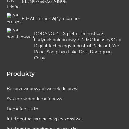
TEL.: 86-769-2227-1808
E-MAIL: export2@yiroka.com
DODANO: 4. i 6. piętro, jednostka 3,
budynek południowy 3, CIMC Industry&City
Digital Technology Industrial Park, nr 1, Yile
Road, Songshan Lake Dist., Dongguan,
Chiny
Produkty
Bezprzewodowy dzwonek do drzwi
System wideodomofonowy
Domofon audio
Inteligentna kamera bezpieczeństwa
Inteligentny monitor dla niemowląt