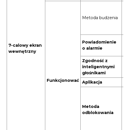
Wy
po
Metoda budzenia
wyk
wy
po
Ala
Powiadomienie
7-calowy ekran
pom
o alarmie
wewnętrzny
mob
Zgodność z
Ob
inteligentnymi
i 
głośnikami
Funkcjonować
Aplikacja
Tu
Ob
od
po
Metoda
we
odblokowania
be
prz
lub